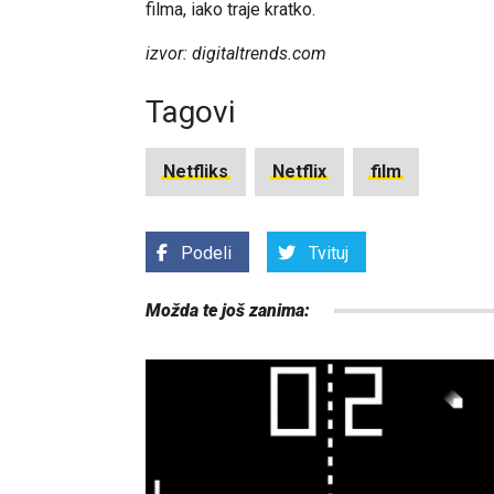
filma, iako traje kratko.
izvor: digitaltrends.com
Tagovi
Netfliks
Netflix
film
Podeli
Tvituj
Možda te još zanima: