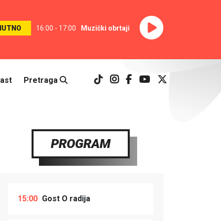
NUTNO
16:00 - 17:00
Muzički obrtaji
ast
Pretraga
PROGRAM
15:00
Gost O radija