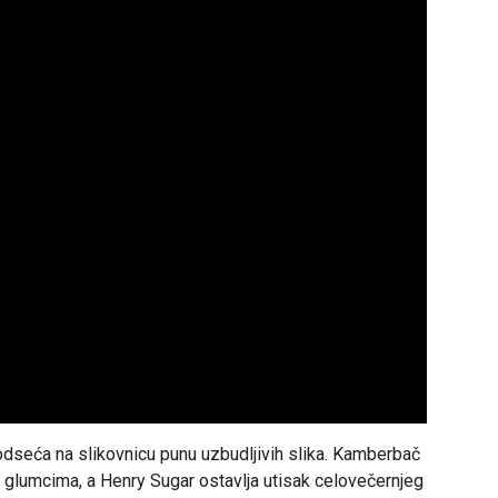
odseća na slikovnicu punu uzbudljivih slika. Kamberbač
 glumcima, a Henry Sugar ostavlja utisak celovečernjeg