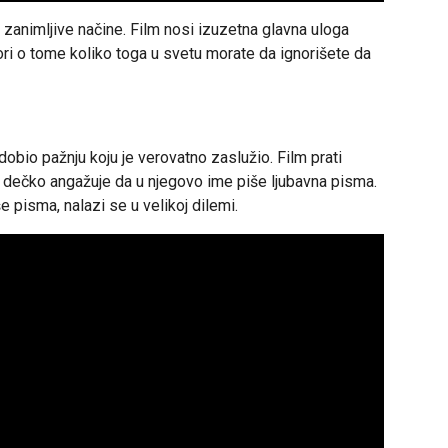
na zanimljive načine. Film nosi izuzetna glavna uloga
ori o tome koliko toga u svetu morate da ignorišete da
dobio pažnju koju je verovatno zaslužio. Film prati
n dečko angažuje da u njegovo ime piše ljubavna pisma.
e pisma, nalazi se u velikoj dilemi.