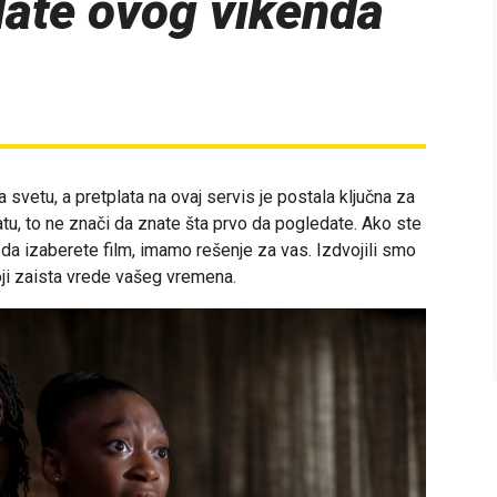
date ovog vikenda
a svetu, a pretplata na ovaj servis je postala ključna za
tu, to ne znači da znate šta prvo da pogledate. Ako ste
 da izaberete film, imamo rešenje za vas. Izdvojili smo
oji zaista vrede vašeg vremena.