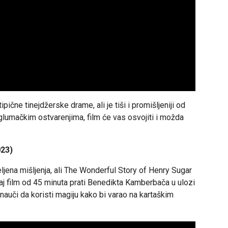
ične tinejdžerske drame, ali je tiši i promišljeniji od
 glumačkim ostvarenjima, film će vas osvojiti i možda
023)
ena mišljenja, ali The Wonderful Story of Henry Sugar
vaj film od 45 minuta prati Benedikta Kamberbača u ulozi
nauči da koristi magiju kako bi varao na kartaškim