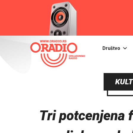
Društvo
KULT
Tri potcenjena f