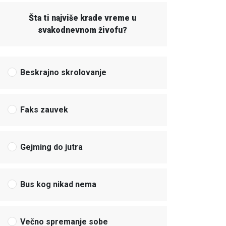
Šta ti najviše krade vreme u
svakodnevnom živofu?
Beskrajno skrolovanje
Faks zauvek
Gejming do jutra
Bus kog nikad nema
Večno spremanje sobe