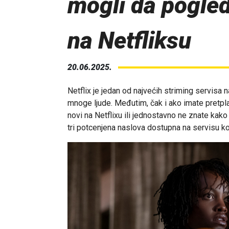
mogli da pogle
na Netfliksu
20.06.2025.
Netflix je jedan od najvećih striming servisa n
mnoge ljude. Međutim, čak i ako imate pretpla
novi na Netflixu ili jednostavno ne znate kako
tri potcenjena naslova dostupna na servisu k