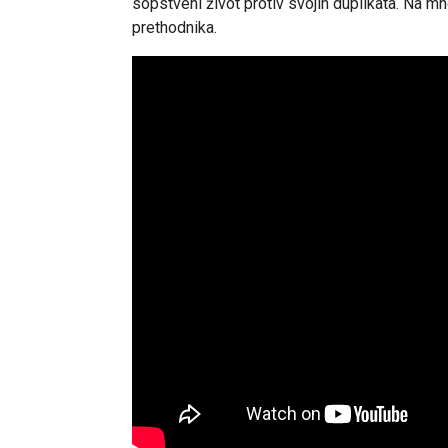
sopstveni život protiv svojih duplikata. Na mn
prethodnika.