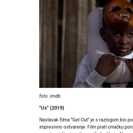
foto: imdb
"Us" (2019)
Nastavak filma "Get Out" je s razlogom bio p
impresivno ostvarenje. Film prati crnačku p