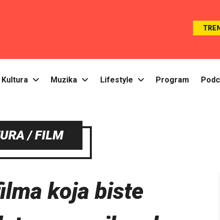
TRE
Kultura
Muzika
Lifestyle
Program
Podc
URA / FILM
ilma koja biste