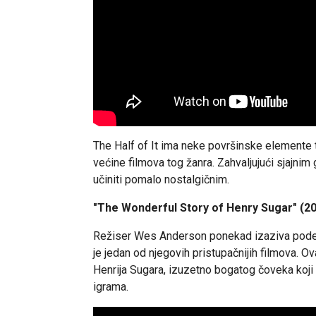
The Half of It ima neke površinske elemente tip
većine filmova tog žanra. Zahvaljujući sjajnim
učiniti pomalo nostalgičnim.
"The Wonderful Story of Henry Sugar" (2
Režiser Wes Anderson ponekad izaziva podelj
je jedan od njegovih pristupačnijih filmova. O
Henrija Sugara, izuzetno bogatog čoveka koji 
igrama.