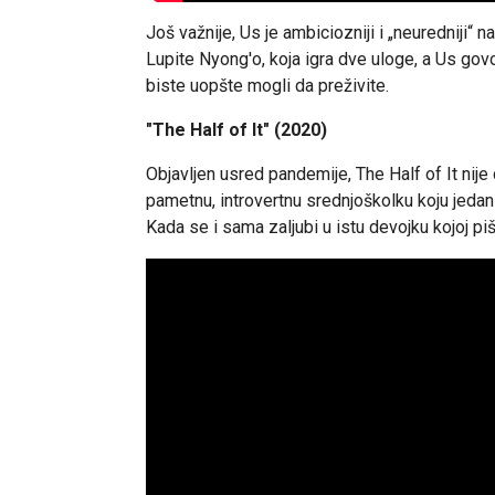
Još važnije, Us je ambiciozniji i „neuredniji“ 
Lupite Nyong'o, koja igra dve uloge, a Us gov
biste uopšte mogli da preživite.
"The Half of It" (2020)
Objavljen usred pandemije, The Half of It nije 
pametnu, introvertnu srednjoškolku koju jeda
Kada se i sama zaljubi u istu devojku kojoj piš