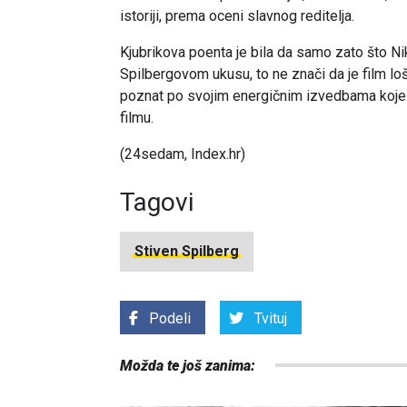
istoriji, prema oceni slavnog reditelja.
Kjubrikova poenta je bila da samo zato što Nik
Spilbergovom ukusu, to ne znači da je film loš
poznat po svojim energičnim izvedbama koje
filmu.
(24sedam, Index.hr)
Tagovi
Stiven Spilberg
Podeli
Tvituj
Možda te još zanima: