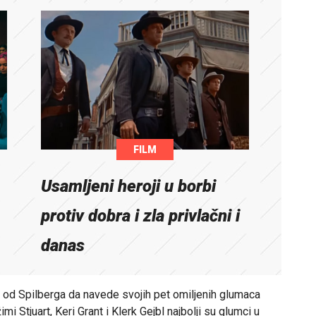
FILM
Usamljeni heroji u borbi
protiv dobra i zla privlačni i
danas
o od Spilberga da navede svojih pet omiljenih glumaca
i Stjuart, Keri Grant i Klerk Gejbl najbolji su glumci u