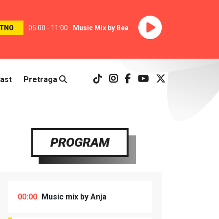
TNO
05:00 - 11:00
Music Mix by Bea
ast
Pretraga
PROGRAM
00:00
Music mix by Anja