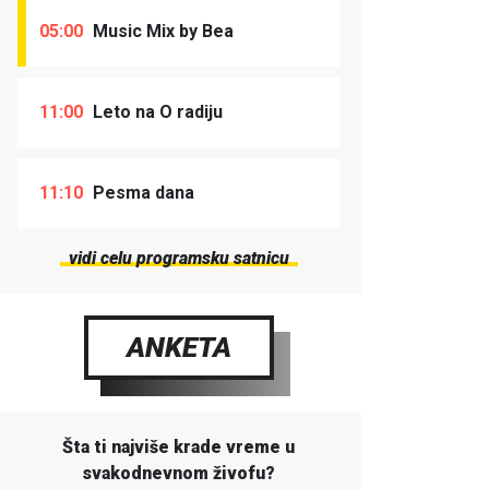
05:00
Music Mix by Bea
11:00
Leto na O radiju
11:10
Pesma dana
vidi celu programsku satnicu
ANKETA
Šta ti najviše krade vreme u
svakodnevnom živofu?