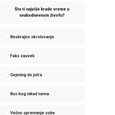
Šta ti najviše krade vreme u
svakodnevnom živofu?
Beskrajno skrolovanje
Faks zauvek
Gejming do jutra
Bus kog nikad nema
Večno spremanje sobe