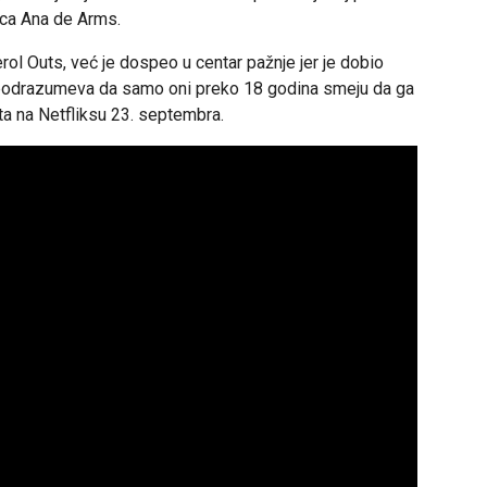
ica Ana de Arms.
ol Outs, već je dospeo u centar pažnje jer je dobio
i podrazumeva da samo oni preko 18 godina smeju da ga
eta na Netfliksu 23. septembra.