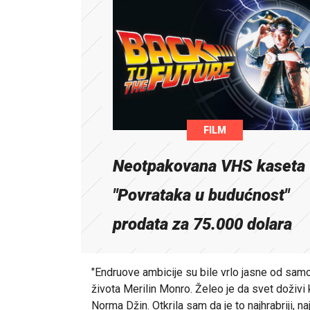
FILM
Neotpakovana VHS kaseta
"Povrataka u budućnost"
prodata za 75.000 dolara
"Endruove ambicije su bile vrlo jasne od samo
života Merilin Monro. Želeo je da svet doživi 
Norma Džin. Otkrila sam da je to najhrabriji, na