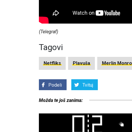
(Telegraf)
Tagovi
Netfliks
Plavuša
Merlin Monro
Podeli
Tvituj
Možda te još zanima: