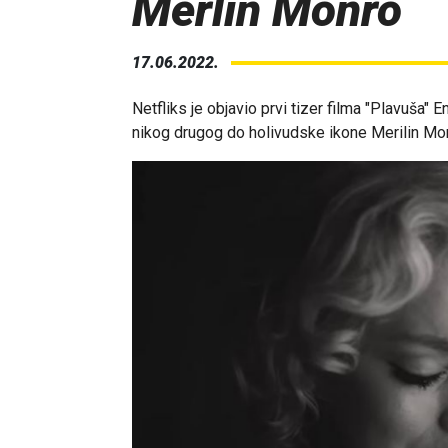
Merlin Monro
17.06.2022.
Netfliks je objavio prvi tizer filma "Plavuša"
nikog drugog do holivudske ikone Merilin Mo