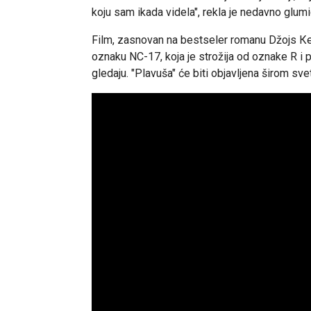
koju sam ikada videla", rekla je nedavno glum
Film, zasnovan na bestseler romanu Džojs Кer
oznaku NC-17, koja je strožija od oznake R 
gledaju. "Plavuša" će biti objavljena širom sv