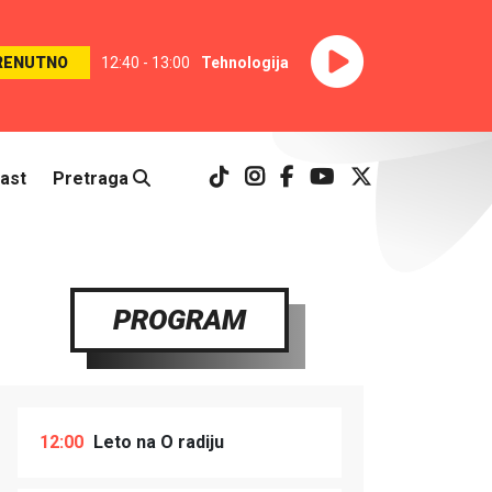
RENUTNO
12:40 - 13:00
Tehnologija
ast
Pretraga
PROGRAM
12:00
Leto na O radiju