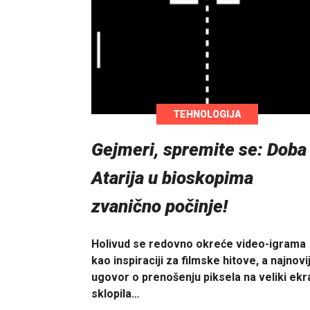
TEHNOLOGIJA
Gejmeri, spremite se: Doba
Atarija u bioskopima
zvanično počinje!
Holivud se redovno okreće video-igrama
kao inspiraciji za filmske hitove, a najnovij
ugovor o prenošenju piksela na veliki ekr
sklopila…