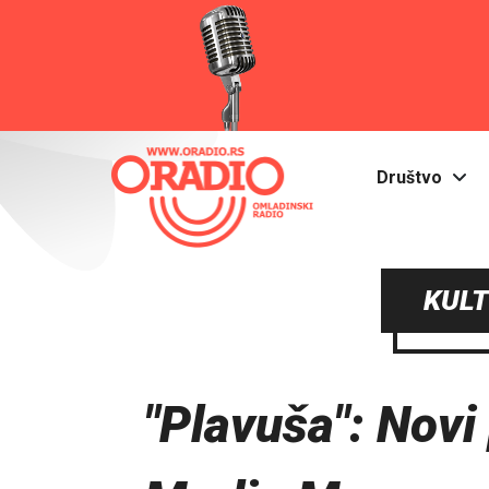
Društvo
KULT
"Plavuša": Novi