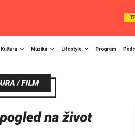
T
Kultura
Muzika
Lifestyle
Program
Podc
URA / FILM
 pogled na život