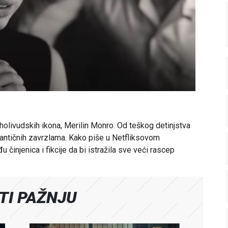
h holivudskih ikona, Merilin Monro. Od teškog detinjstva
antičnih zavrzlama. Kako piše u Netfliksovom
 činjenica i fikcije da bi istražila sve veći rascep
ATI PAŽNJU