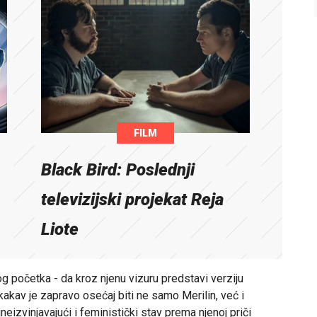
FILM
Black Bird: Poslednji
televizijski projekat Reja
Liote
g početka - da kroz njenu vizuru predstavi verziju
kakav je zapravo osećaj biti ne samo Merilin, već i
jneizvinjavajući i feministički stav prema njenoj priči