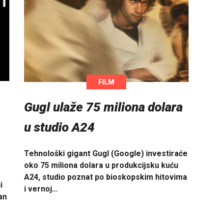
FILM
Gugl ulaže 75 miliona dolara
u studio A24
Tehnološki gigant Gugl (Google) investiraće
oko 75 miliona dolara u produkcijsku kuću
A24, studio poznat po bioskopskim hitovima
i
i vernoj…
an