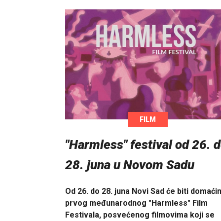
FILM
"Harmless" festival od 26. 
28. juna u Novom Sadu
Od 26. do 28. juna Novi Sad će biti domaći
prvog međunarodnog "Harmless" Film
Festivala, posvećenog filmovima koji se