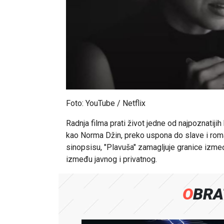
Foto: YouTube / Netflix
Radnja filma prati život jedne od najpoznatiji
kao Norma Džin, preko uspona do slave i rom
sinopsisu, "Plavuša" zamagljuje granice između
između javnog i privatnog.
OBR