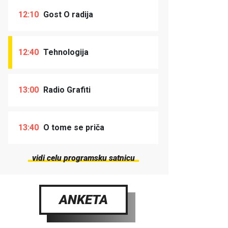
12:10
Gost O radija
12:40
Tehnologija
13:00
Radio Grafiti
13:40
O tome se priča
vidi celu programsku satnicu
ANKETA