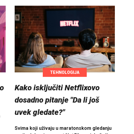
TEHNOLOGIJA
do
Kako isključiti Netflixovo
dosadno pitanje "Da li još
uvek gledate?"
n
Svima koji uživaju u maratonskom gledanju