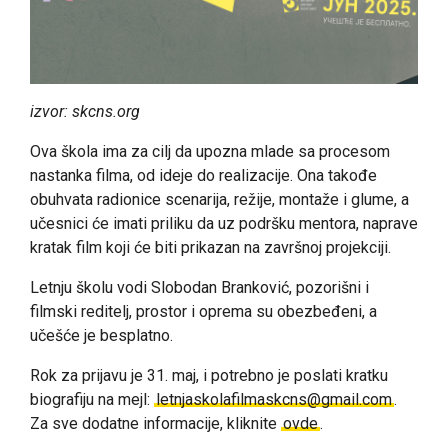
izvor: skcns.org
Ova škola ima za cilj da upozna mlade sa procesom
nastanka filma, od ideje do realizacije. Ona takođe
obuhvata radionice scenarija, režije, montaže i glume, a
učesnici će imati priliku da uz podršku mentora, naprave
kratak film koji će biti prikazan na završnoj projekciji.
Letnju školu vodi Slobodan Branković, pozorišni i
filmski reditelj, prostor i oprema su obezbeđeni, a
učešće je besplatno.
Rok za prijavu je 31. maj, i potrebno je poslati kratku
biografiju na mejl:
letnjaskolafilmaskcns@gmail.com
.
Za sve dodatne informacije, kliknite
ovde
.