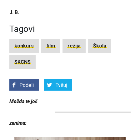
J. B.
Tagovi
konkurs
film
režija
Škola
SKCNS
Podeli
Tvituj
Možda te još
zanima: