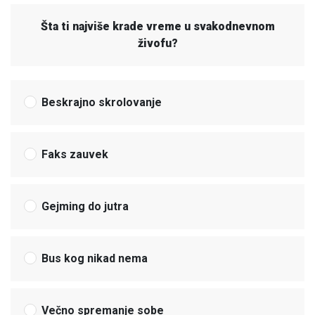
Šta ti najviše krade vreme u svakodnevnom
živofu?
Beskrajno skrolovanje
Faks zauvek
Gejming do jutra
Bus kog nikad nema
Večno spremanje sobe