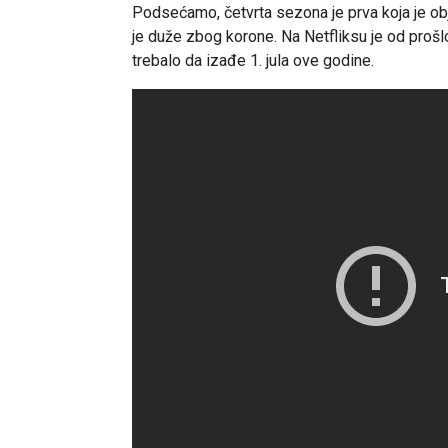
Podsećamo, četvrta sezona je prva koja je obj
je duže zbog korone. Na Netfliksu je od proš
trebalo da izađe 1. jula ove godine.