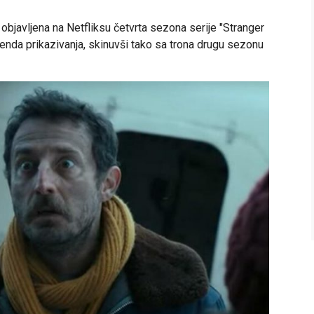
objavljena na Netfliksu četvrta sezona serije "Stranger
kenda prikazivanja, skinuvši tako sa trona drugu sezonu