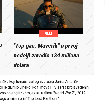
FILM
u
"Top gan: Maverik" u prvoj
nedelji zaradio 134 miliona
dolara
ričko koji tumači ruskog švercera Jurija. Američki
ji je glumio u nekoliko filmova i TV serija proizvedenih
tovao na engleskom jeziku u filmu "World War Z", 2012.
gu u mini seriji "The Last Panthers."