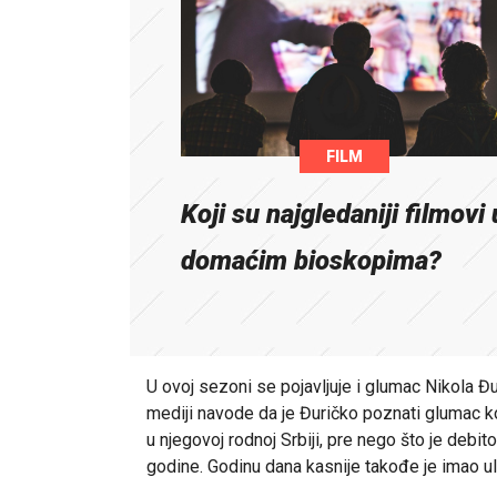
FILM
Koji su najgledaniji filmovi 
domaćim bioskopima?
U ovoj sezoni se pojavljuje i glumac Nikola Đu
mediji navode da je Đuričko poznati glumac ko
u njegovoj rodnoj Srbiji, pre nego što je debi
godine. Godinu dana kasnije takođe je imao ulo