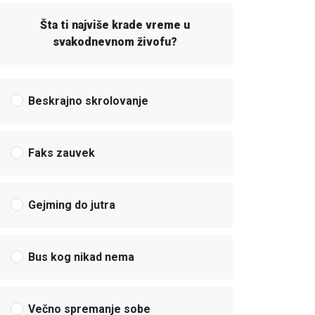
Šta ti najviše krade vreme u
svakodnevnom živofu?
Beskrajno skrolovanje
Faks zauvek
Gejming do jutra
Bus kog nikad nema
Večno spremanje sobe