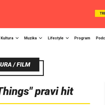
TR
Kultura
Muzika
Lifestyle
Program
Podc
URA / FILM
hings" pravi hit