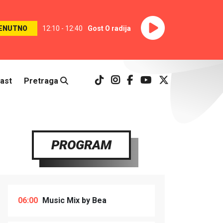
ENUTNO
12:10 - 12:40
Gost O radija
ast
Pretraga
PROGRAM
06:00
Music Mix by Bea