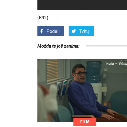
(B92)
Podeli
Tvituj
Možda te još zanima:
FILM