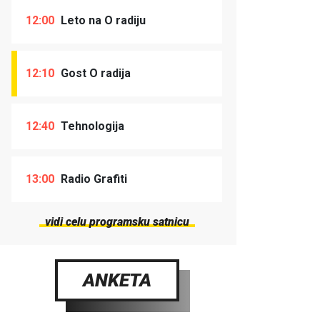
12:00
Leto na O radiju
12:10
Gost O radija
12:40
Tehnologija
13:00
Radio Grafiti
vidi celu programsku satnicu
ANKETA