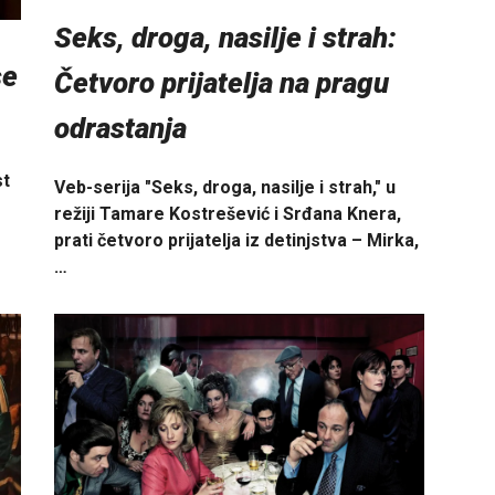
Seks, droga, nasilje i strah:
se
Četvoro prijatelja na pragu
odrastanja
st
Veb-serija "Seks, droga, nasilje i strah," u
režiji Tamare Kostrešević i Srđana Knera,
prati četvoro prijatelja iz detinjstva – Mirka,
…