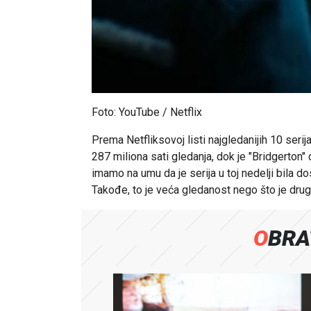
Foto: YouTube / Netflix
Prema Netfliksovoj listi najgledanijih 10 seri
287 miliona sati gledanja, dok je "Bridgerton"
imamo na umu da je serija u toj nedelji bila d
Takođe, to je veća gledanost nego što je dru
OBR