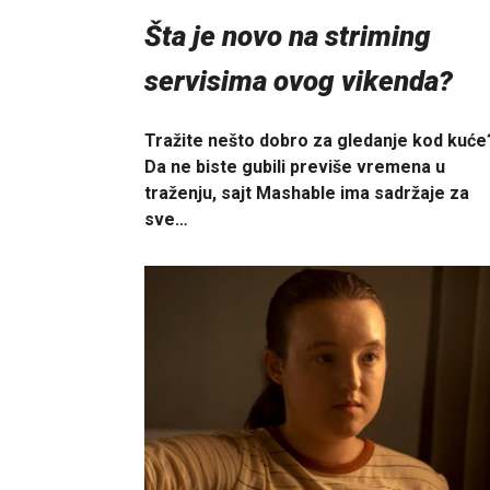
Šta je novo na striming
servisima ovog vikenda?
Tražite nešto dobro za gledanje kod kuće
Da ne biste gubili previše vremena u
traženju, sajt Mashable ima sadržaje za
sve…