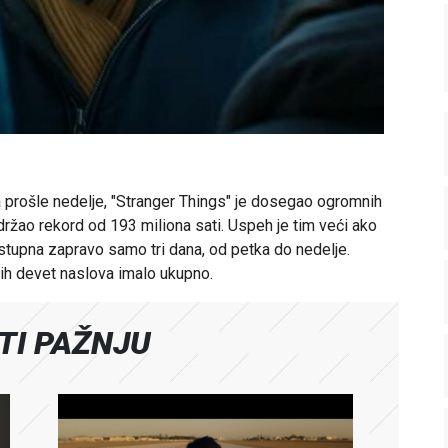
ja prošle nedelje, "Stranger Things" je dosegao ogromnih
 držao rekord od 193 miliona sati. Uspeh je tim veći ako
ostupna zapravo samo tri dana, od petka do nedelje.
gih devet naslova imalo ukupno.
ATI PAŽNJU