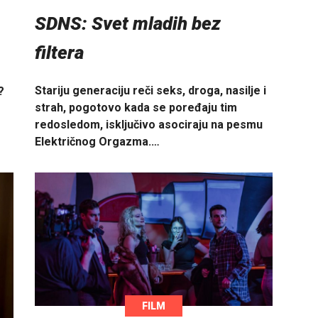
SDNS: Svet mladih bez
filtera
Stariju generaciju reči seks, droga, nasilje i
?
strah, pogotovo kada se poređaju tim
redosledom, isključivo asociraju na pesmu
Električnog Orgazma.…
FILM