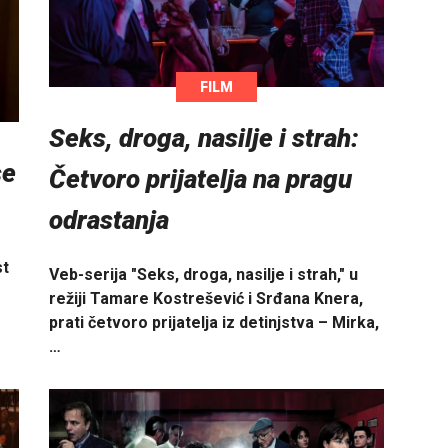
FILM
Seks, droga, nasilje i strah:
se
Četvoro prijatelja na pragu
odrastanja
st
Veb-serija "Seks, droga, nasilje i strah," u
režiji Tamare Kostrešević i Srđana Knera,
prati četvoro prijatelja iz detinjstva – Mirka,
…