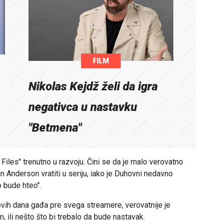
FILM
Nikolas Kejdž želi da igra
negativca u nastavku
"Betmena"
 Files" trenutno u razvoju. Čini se da je malo verovatno
an Anderson vratiti u seriju, iako je Duhovni nedavno
o bude hteo".
ovih dana gađa pre svega streamere, verovatnije je
 ili nešto što bi trebalo da bude nastavak.