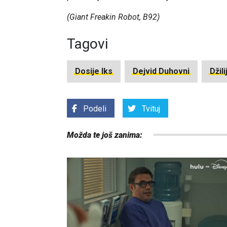
(Giant Freakin Robot, B92)
Tagovi
Dosije Iks
Dejvid Duhovni
Džil
Podeli
Tvituj
Možda te još zanima: