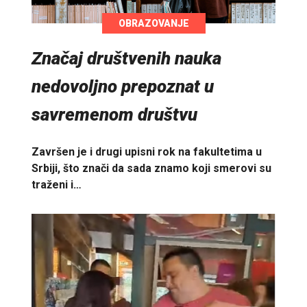
OBRAZOVANJE
Značaj društvenih nauka
nedovoljno prepoznat u
savremenom društvu
Završen je i drugi upisni rok na fakultetima u
Srbiji, što znači da sada znamo koji smerovi su
traženi i…