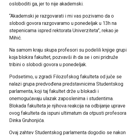
osloboditi ga, jer to nije akademski.
“Akademski je razgovarati i mi vas pozivamo da o
slobodi govora razgovaramo u ponedeljak u 13h na
stepenicama ispred rektorata Univerziteta”, rekao je
Mihić.
Na samom kraju skupa profesori su podelili knjige grupi
koja blokira fakultet, pozvavši ih da se i oni pridruže
tribini o slobodi govora u ponedeljak.
Podsetimo, u zgradi Filozofskog fakulteta od juče se
nalazi grupa predvođena predstavnicima Studentskog
parlamenta, koji taj fakultet drže u blokadi i
onemogućavaju ulazak zaposlenima i studentima.
Blokada fakulteta je njihova reakcija na odbijanje uprave
ovog fakulteta da ispuni ultimatum da otpusti profesora
Dinka Gruhonjića.
Ovaj zahtev Studentskog parlamenta dogodio se nakon