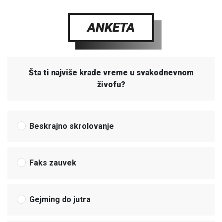
ANKETA
Šta ti najviše krade vreme u svakodnevnom
živofu?
Beskrajno skrolovanje
Faks zauvek
Gejming do jutra