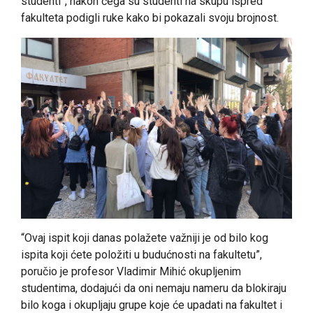
studenti”, nakon čega su studenti na skupu ispred
fakulteta podigli ruke kako bi pokazali svoju brojnost.
“Ovaj ispit koji danas polažete važniji je od bilo kog
ispita koji ćete položiti u budućnosti na fakultetu”,
poručio je profesor Vladimir Mihić okupljenim
studentima, dodajući da oni nemaju nameru da blokiraju
bilo koga i okupljaju grupe koje će upadati na fakultet i