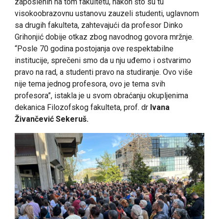
zaposlenih na tom fakultetu, nakon što su tu
visokoobrazovnu ustanovu zauzeli studenti, uglavnom
sa drugih fakulteta, zahtevajući da profesor Dinko
Grihonjić dobije otkaz zbog navodnog govora mržnje.
“Posle 70 godina postojanja ove respektabilne
institucije, sprečeni smo da u nju uđemo i ostvarimo
pravo na rad, a studenti pravo na studiranje. Ovo više
nije tema jednog profesora, ovo je tema svih
profesora”, istakla je u svom obraćanju okupljenima
dekanica Filozofskog fakulteta, prof. dr
Ivana
Živančević Sekeruš.