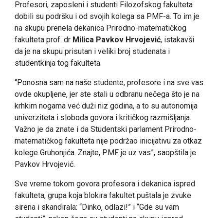
Profesori, zaposleni i studenti Filozofskog fakulteta
dobili su podršku i od svojih kolega sa PMF-a. To im je
na skupu prenela dekanica Prirodno-matematičkog
fakulteta prof. dr
Milica Pavkov Hrvojević
, istakavši
da je na skupu prisutan i veliki broj studenata i
studentkinja tog fakulteta.
“Ponosna sam na naše studente, profesore i na sve vas
ovde okupljene, jer ste stali u odbranu nečega što je na
krhkim nogama već duži niz godina, a to su autonomija
univerziteta i sloboda govora i kritičkog razmišljanja.
Važno je da znate i da Studentski parlament Prirodno-
matematičkog fakulteta nije podržao inicijativu za otkaz
kolege Gruhonjića. Znajte, PMF je uz vas”, saopštila je
Pavkov Hrvojević.
Sve vreme tokom govora profesora i dekanica ispred
fakulteta, grupa koja blokira fakultet puštala je zvuke
sirena i skandirala: “Dinko, odlazi!” i “Gde su vam