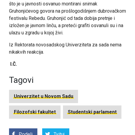
što je u javnosti osvanuo montirani snimak
Gruhonjićevog govora na prošlogodišnjem dubrovačkom
festivalu Rebedu. Gruhonjić od tada dobija pretnje i
izložen je javnom linču, a preteći grafiti osvanuli su i na
ulazu u zgradu u kojoj živi.
Iz Rektorata novosadskog Univerziteta za sada nema
nikakvih reakcija.
I.Č.
Tagovi
Univerzitet u Novom Sadu
Filozofski fakultet
Studentski parlament
Podeli
Tvituj