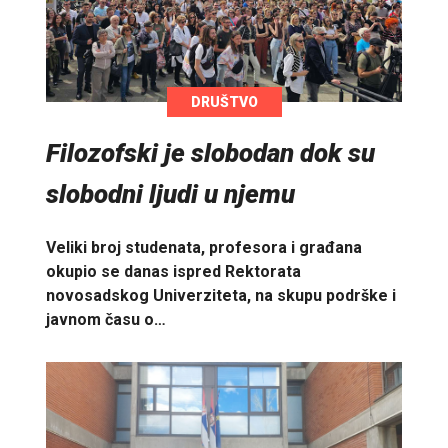
DRUŠTVO
Filozofski je slobodan dok su
slobodni ljudi u njemu
Veliki broj studenata, profesora i građana
okupio se danas ispred Rektorata
novosadskog Univerziteta, na skupu podrške i
javnom času o…