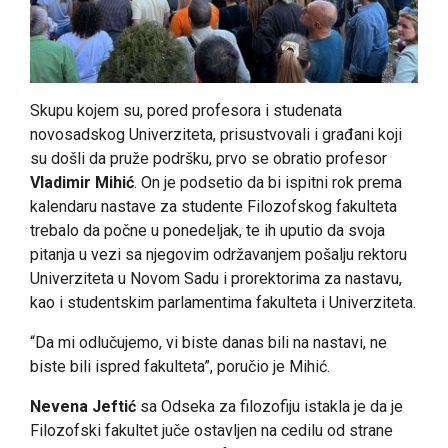
Skupu kojem su, pored profesora i studenata
novosadskog Univerziteta, prisustvovali i građani koji
su došli da pruže podršku, prvo se obratio profesor
Vladimir Mihić
. On je podsetio da bi ispitni rok prema
kalendaru nastave za studente Filozofskog fakulteta
trebalo da počne u ponedeljak, te ih uputio da svoja
pitanja u vezi sa njegovim održavanjem pošalju rektoru
Univerziteta u Novom Sadu i prorektorima za nastavu,
kao i studentskim parlamentima fakulteta i Univerziteta.
“Da mi odlučujemo, vi biste danas bili na nastavi, ne
biste bili ispred fakulteta”, poručio je Mihić.
Nevena Jeftić
sa Odseka za filozofiju istakla je da je
Filozofski fakultet juče ostavljen na cedilu od strane