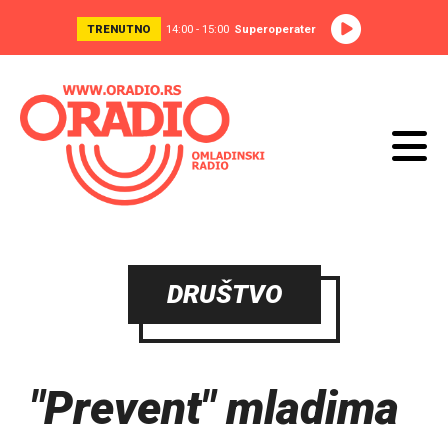
TRENUTNO
14:00 - 15:00
Superoperater
DRUŠTVO
"Prevent" mladima