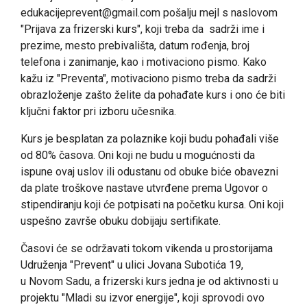
edukacijeprevent@gmail.com pošalju mejl s naslovom
"Prijava za frizerski kurs", koji treba da sadrži ime i
prezime, mesto prebivališta, datum rođenja, broj
telefona i zanimanje, kao i motivaciono pismo. Kako
kažu iz "Preventa", motivaciono pismo treba da sadrži
obrazloženje zašto želite da pohađate kurs i ono će biti
ključni faktor pri izboru učesnika.
Kurs je besplatan za polaznike koji budu pohađali više
od 80% časova. Oni koji ne budu u mogućnosti da
ispune ovaj uslov ili odustanu od obuke biće obavezni
da plate troškove nastave utvrđene prema Ugovor o
stipendiranju koji će potpisati na početku kursa. Oni koji
uspešno završe obuku dobijaju sertifikate.
Časovi će se održavati tokom vikenda u prostorijama
Udruženja "Prevent" u ulici J
ovana Subotića 19,
u
Novom Sadu, a frizerski kurs jedna je od aktivnosti u
projektu "Mladi su izvor energije", koji sprovodi ovo