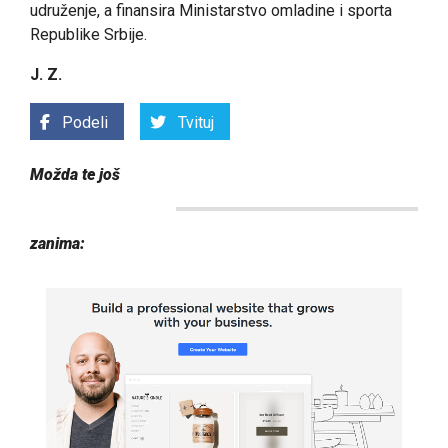
udruženje, a finansira Ministarstvo omladine i sporta
Republike Srbije.
J. Z.
Podeli
Tvituj
Možda te još
zanima: