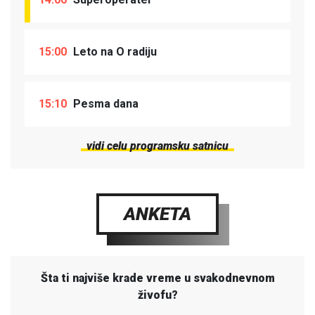
15:00
Leto na O radiju
15:10
Pesma dana
vidi celu programsku satnicu
ANKETA
Šta ti najviše krade vreme u svakodnevnom
živofu?