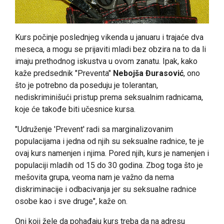
Kurs počinje poslednjeg vikenda u januaru i trajaće dva
meseca, a mogu se prijaviti mladi bez obzira na to da li
imaju prethodnog iskustva u ovom zanatu. Ipak, kako
kaže predsednik "Preventa"
Nebojša Đurasović
, ono
što je potrebno da poseduju je tolerantan,
nediskriminišući pristup prema seksualnim radnicama,
koje će takođe biti učesnice kursa.
"Udruženje 'Prevent' radi sa marginalizovanim
populacijama i jedna od njih su seksualne radnice, te je
ovaj kurs namenjen i njima. Pored njih, kurs je namenjen i
populaciji mladih od 15 do 30 godina. Zbog toga što je
mešovita grupa, veoma nam je važno da nema
diskriminacije i odbacivanja jer su seksualne radnice
osobe kao i sve druge", kaže on.
Oni koji žele da pohađaju kurs treba da na adresu