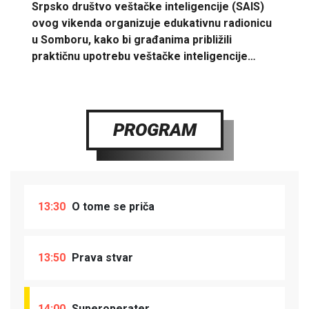
Srpsko društvo veštačke inteligencije (SAIS)
ovog vikenda organizuje edukativnu radionicu
u Somboru, kako bi građanima približili
praktičnu upotrebu veštačke inteligencije…
PROGRAM
13:30
O tome se priča
13:50
Prava stvar
14:00
Superoperater