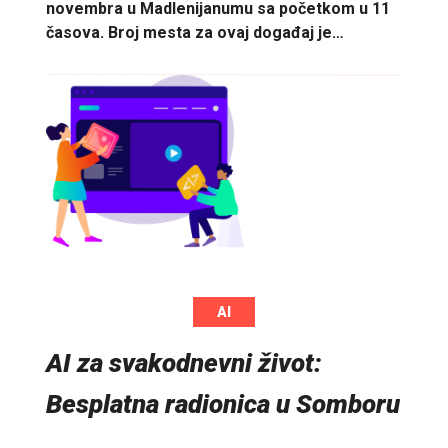
novembra u Madlenijanumu sa početkom u 11
časova. Broj mesta za ovaj događaj je…
AI
AI za svakodnevni život:
Besplatna radionica u Somboru