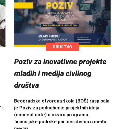
DRUŠTVO
Poziv za inovativne projekte
mladih i medija civilnog
društva
Beogradska otvorena škola (BOŠ) raspisala
 i
je Poziv za podnošenje projektnih ideja
(concept note) u okviru programa
finansijske podrške partnerstvima između
medija…