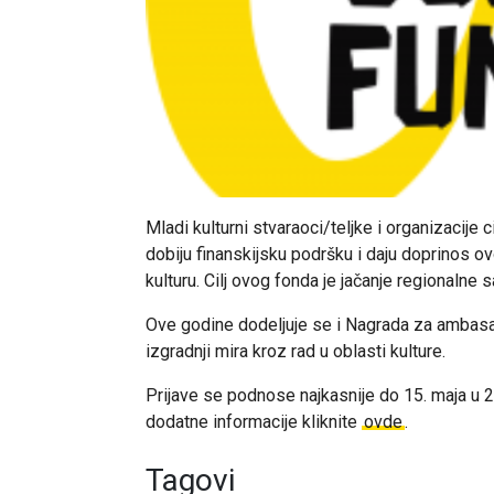
Mladi kulturni stvaraoci/teljke i organizacije
dobiju finanskijsku podršku i daju doprinos 
kulturu. Cilj ovog fonda je jačanje regionalne 
Ove godine dodeljuje se i Nagrada za ambasad
izgradnji mira kroz rad u oblasti kulture.
Prijave se podnose najkasnije do 15. maja u 2
dodatne informacije kliknite
ovde
.
Tagovi