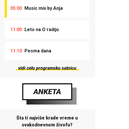
05:00
Music mix by Anja
11:00
Leto na O radiju
11:10
Pesma dana
vidi celu programsku satnicu
ANKETA
Šta ti najviše krade vreme u
svakodnevnom živofu?