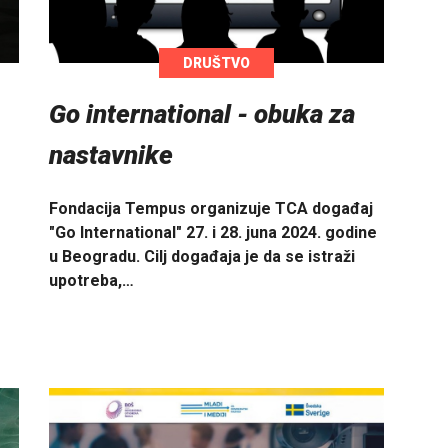
DRUŠTVO
Go international - obuka za
nastavnike
Fondacija Tempus organizuje TCA događaj
"Go International" 27. i 28. juna 2024. godine
u Beogradu. Cilj događaja je da se istraži
upotreba,…