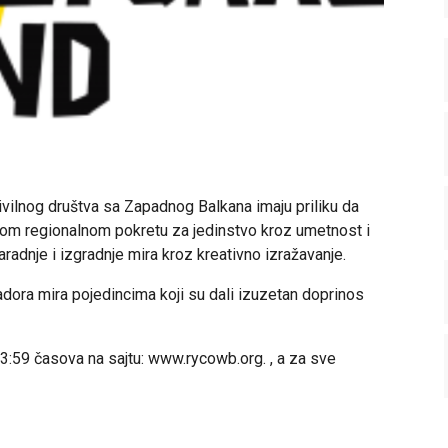
 civilnog društva sa Zapadnog Balkana imaju priliku da
ovom regionalnom pokretu za jedinstvo kroz umetnost i
saradnje i izgradnje mira kroz kreativno izražavanje.
ora mira pojedincima koji su dali izuzetan doprinos
3:59 časova na sajtu: www.rycowb.org. , a za sve