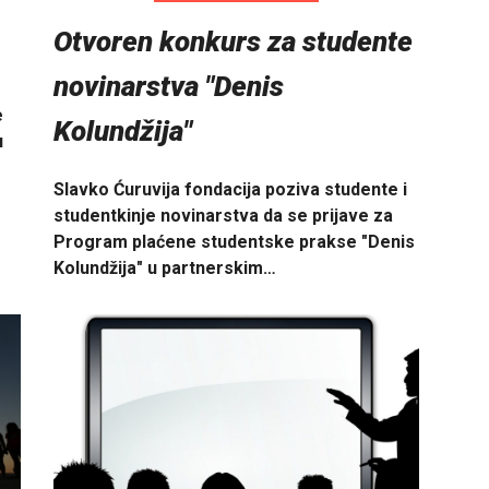
Otvoren konkurs za studente
novinarstva "Denis
e
Kolundžija"
u
Slavko Ćuruvija fondacija poziva studente i
studentkinje novinarstva da se prijave za
Program plaćene studentske prakse "Denis
Kolundžija" u partnerskim…