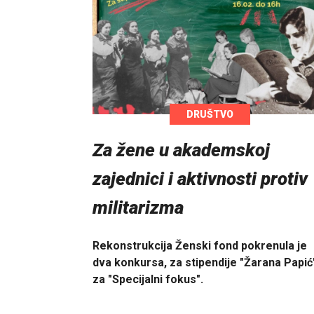
DRUŠTVO
Za žene u akademskoj
zajednici i aktivnosti protiv
militarizma
Rekonstrukcija Ženski fond pokrenula je
dva konkursa, za stipendije "Žarana Papić"
za "Specijalni fokus".