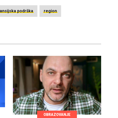
nansijska podrška
region
OBRAZOVANJE