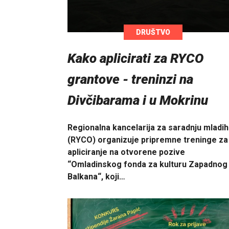
DRUŠTVO
Kako aplicirati za RYCO
grantove - treninzi na
Divčibarama i u Mokrinu
Regionalna kancelarija za saradnju mladih
(RYCO) organizuje pripremne treninge za
apliciranje na otvorene pozive
“Omladinskog fonda za kulturu Zapadnog
Balkana“, koji…