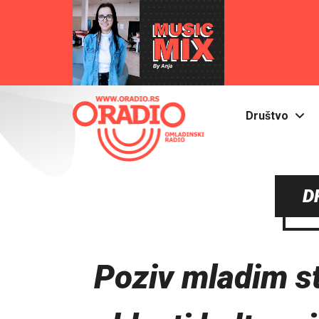
Društvo
D
Poziv mladim s