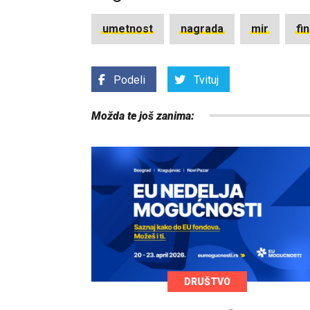
umetnost
nagrada
mir
fi
Podeli
Tvituj
Možda te još zanima:
DRUŠTVO