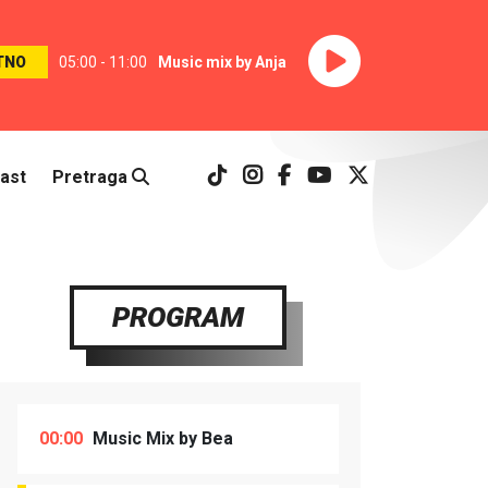
TNO
05:00 - 11:00
Music mix by Anja
ast
Pretraga
PROGRAM
00:00
Music Mix by Bea