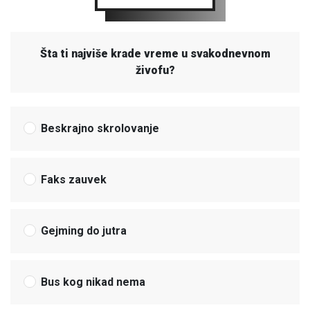
Šta ti najviše krade vreme u svakodnevnom
živofu?
Beskrajno skrolovanje
Faks zauvek
Gejming do jutra
Bus kog nikad nema