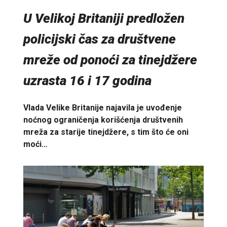
U Velikoj Britaniji predložen
policijski čas za društvene
mreže od ponoći za tinejdžere
uzrasta 16 i 17 godina
Vlada Velike Britanije najavila je uvođenje
noćnog ograničenja korišćenja društvenih
mreža za starije tinejdžere, s tim što će oni
moći…