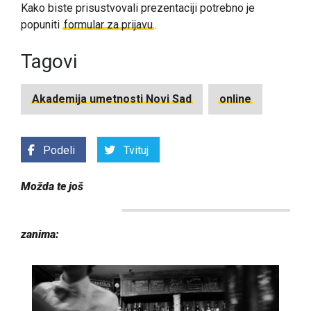
Kako biste prisustvovali prezentaciji potrebno je
popuniti
formular za prijavu
.
Tagovi
Akademija umetnosti Novi Sad
online
Podeli
Tvituj
Možda te još
zanima: