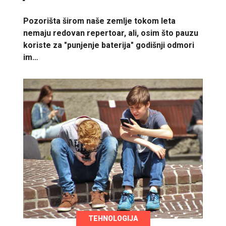
Pozorišta širom naše zemlje tokom leta
nemaju redovan repertoar, ali, osim što pauzu
koriste za "punjenje baterija" godišnji odmori
im…
TEHNOLOGIJA