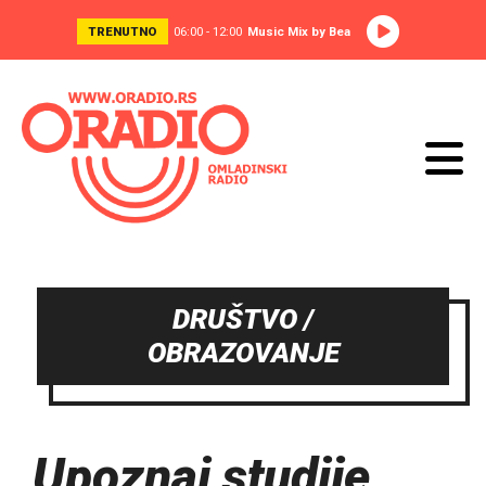
TRENUTNO
06:00 - 12:00
Music Mix by Bea
DRUŠTVO /
OBRAZOVANJE
Upoznaj studije