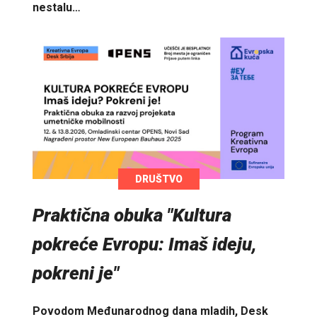
nestalu…
DRUŠTVO
Praktična obuka "Kultura
pokreće Evropu: Imaš ideju,
pokreni je"
Povodom Međunarodnog dana mladih, Desk