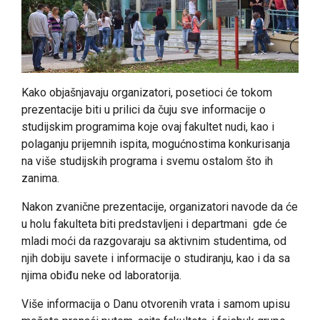
Kako objašnjavaju organizatori, posetioci će tokom
prezentacije biti u prilici da čuju sve informacije o
studijskim programima koje ovaj fakultet nudi, kao i
polaganju prijemnih ispita, mogućnostima konkurisanja
na više studijskih programa i svemu ostalom što ih
zanima.
Nakon zvanične prezentacije, organizatori navode da će
u holu fakulteta biti predstavljeni i departmani gde će
mladi moći da razgovaraju sa aktivnim studentima, od
njih dobiju savete i informacije o studiranju, kao i da sa
njima obiđu neke od laboratorija.
Više informacija o Danu otvorenih vrata i samom upisu