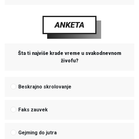
ANKETA
Šta ti najviše krade vreme u svakodnevnom
živofu?
Beskrajno skrolovanje
Faks zauvek
Gejming do jutra