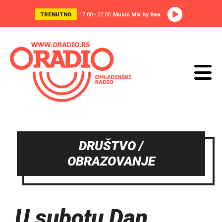
TRENUTNO
17:00 - 22:00
Music Mix by Bea
DRUŠTVO /
OBRAZOVANJE
U subotu Dan