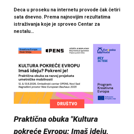
Deca u proseku na internetu provode čak četiri
sata dnevno. Prema najnovijim rezultatima
istraživanja koje je sproveo Centar za
nestalu…
DRUŠTVO
Praktična obuka "Kultura
pokreće Evropu: Imaš ideju,