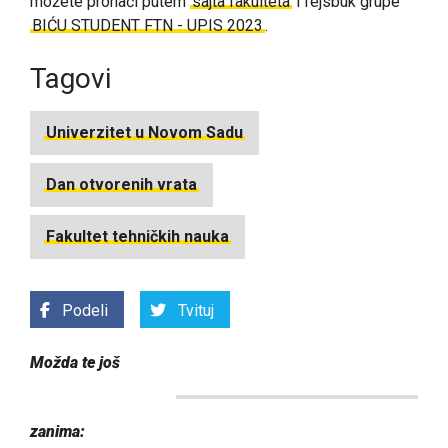
možete pronaći putem
sajta fakulteta
i fejsbuk grupe
BIĆU STUDENT FTN - UPIS 2023
.
Tagovi
Univerzitet u Novom Sadu
Dan otvorenih vrata
Fakultet tehničkih nauka
Podeli
Tvituj
Možda te još
zanima: