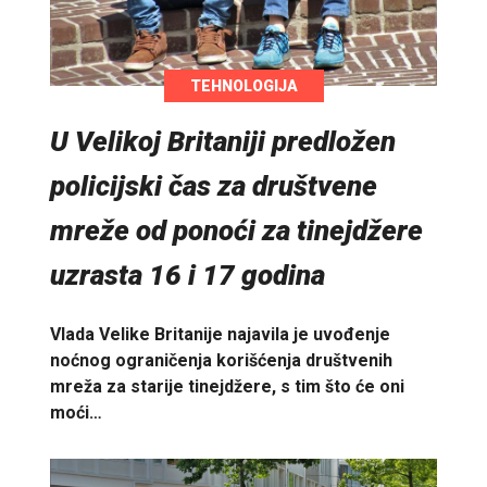
TEHNOLOGIJA
U Velikoj Britaniji predložen
policijski čas za društvene
mreže od ponoći za tinejdžere
uzrasta 16 i 17 godina
Vlada Velike Britanije najavila je uvođenje
noćnog ograničenja korišćenja društvenih
mreža za starije tinejdžere, s tim što će oni
moći…