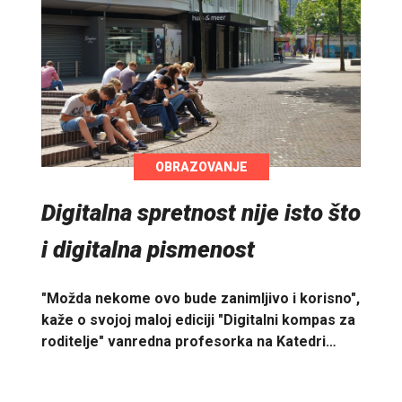
OBRAZOVANJE
Digitalna spretnost nije isto što
i digitalna pismenost
"Možda nekome ovo bude zanimljivo i korisno",
kaže o svojoj maloj ediciji "Digitalni kompas za
roditelje" vanredna profesorka na Katedri…