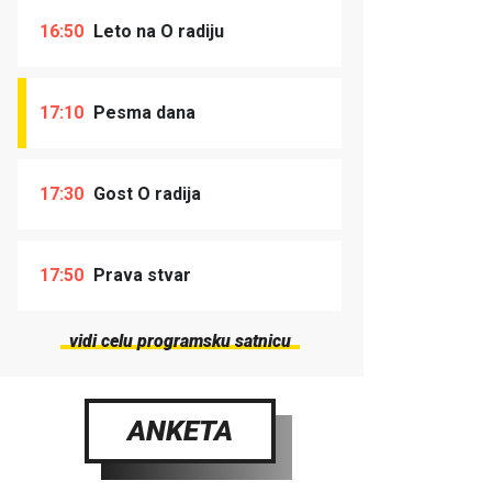
16:50
Leto na O radiju
17:10
Pesma dana
17:30
Gost O radija
17:50
Prava stvar
vidi celu programsku satnicu
ANKETA