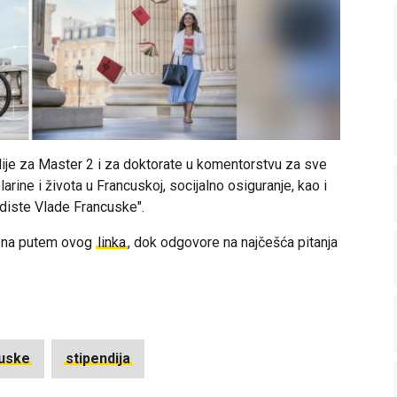
ije za Master 2 i za doktorate u komentorstvu za sve
arine i života u Francuskoj, socijalno osiguranje, kao i
diste Vlade Francuske".
i na putem ovog
linka
, dok odgovore na najčešća pitanja
uske
stipendija