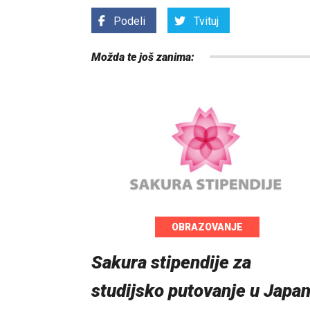
Podeli
Tvituj
Možda te još zanima:
OBRAZOVANJE
Sakura stipendije za
studijsko putovanje u Japa