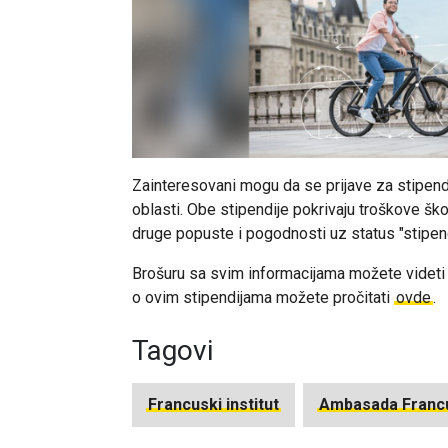
Zainteresovani mogu da se prijave za stipend
oblasti. Obe stipendije pokrivaju troškove škol
druge popuste i pogodnosti uz status "stipen
Brošuru sa svim informacijama možete videt
o ovim stipendijama možete pročitati
ovde
.
Tagovi
Francuski institut
Ambasada Franc