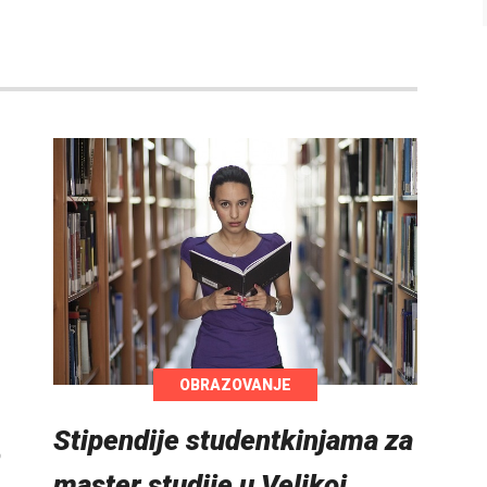
OBRAZOVANJE
Stipendije studentkinjama za
n
master studije u Velikoj