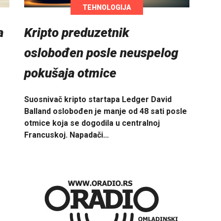
TEHNOLOGIJA
a
Kripto preduzetnik
oslobođen posle neuspelog
pokušaja otmice
Suosnivač kripto startapa Ledger David
Balland oslobođen je manje od 48 sati posle
otmice koja se dogodila u centralnoj
Francuskoj. Napadači…