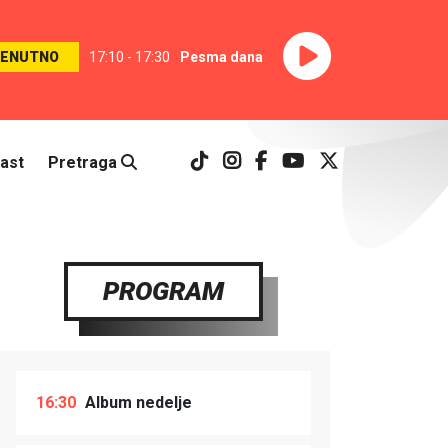
RENUTNO
17:10 - 17:30
Pesma dana
ast
Pretraga
PROGRAM
16:30
Album nedelje