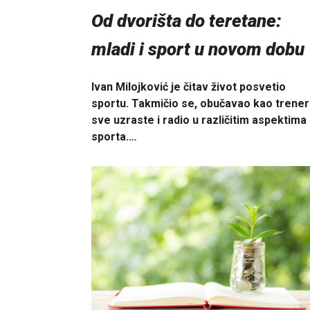
Od dvorišta do teretane:
mladi i sport u novom dobu
Ivan Milojković je čitav život posvetio
sportu. Takmičio se, obučavao kao trener
sve uzraste i radio u različitim aspektima
sporta.…