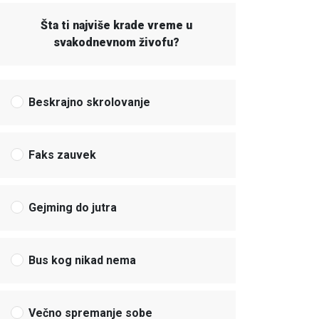
Šta ti najviše krade vreme u
svakodnevnom živofu?
Beskrajno skrolovanje
Faks zauvek
Gejming do jutra
Bus kog nikad nema
Večno spremanje sobe