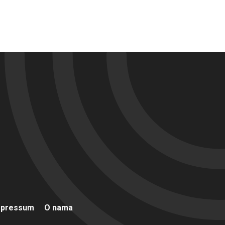
mpressum
O nama