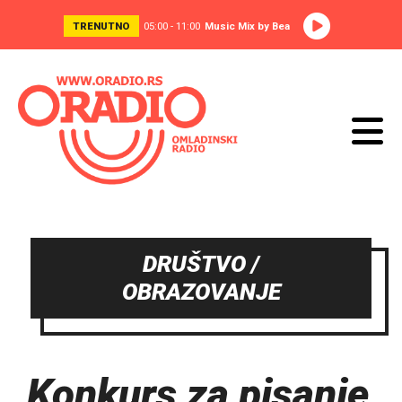
TRENUTNO
05:00 - 11:00
Music Mix by Bea
DRUŠTVO /
OBRAZOVANJE
Konkurs za pisanje