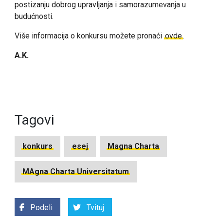
postizanju dobrog upravljanja i samorazumevanja u
budućnosti.
Više informacija o konkursu možete pronaći
ovde
.
A.K.
Tagovi
konkurs
esej
Magna Charta
MAgna Charta Universitatum
Podeli
Tvituj