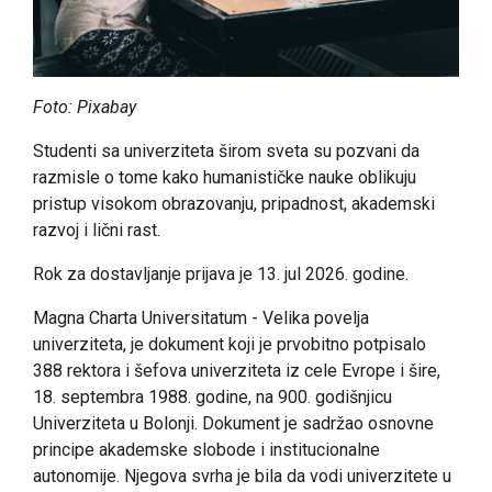
Foto: Pixabay
Studenti sa univerziteta širom sveta su pozvani da
razmisle o tome kako humanističke nauke oblikuju
pristup visokom obrazovanju, pripadnost, akademski
razvoj i lični rast.
Rok za dostavljanje prijava je 13. jul 2026. godine.
Magna Charta Universitatum
- Velika povelja
univerziteta, je dokument koji je prvobitno potpisalo
388 rektora i šefova univerziteta iz cele Evrope i šire,
18. septembra 1988. godine, na 900. godišnjicu
Univerziteta u Bolonji. Dokument je sadržao osnovne
principe akademske slobode i institucionalne
autonomije. Njegova svrha je bila da vodi univerzitete u