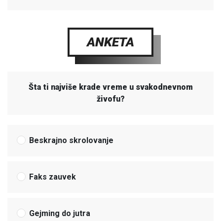
ANKETA
Šta ti najviše krade vreme u svakodnevnom
živofu?
Beskrajno skrolovanje
Faks zauvek
Gejming do jutra