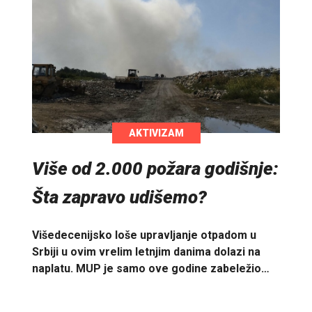
AKTIVIZAM
Više od 2.000 požara godišnje:
Šta zapravo udišemo?
Višedecenijsko loše upravljanje otpadom u
Srbiji u ovim vrelim letnjim danima dolazi na
naplatu. MUP je samo ove godine zabeležio…