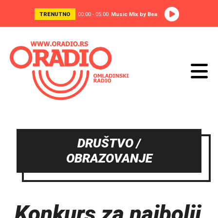
TRENUTNO
00:00 - 05:00
Music Mix by Bea
DRUŠTVO /
OBRAZOVANJE
Konkurs za najbolji