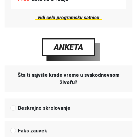
vidi celu programsku satnicu
ANKETA
Šta ti najviše krade vreme u svakodnevnom
živofu?
Beskrajno skrolovanje
Faks zauvek