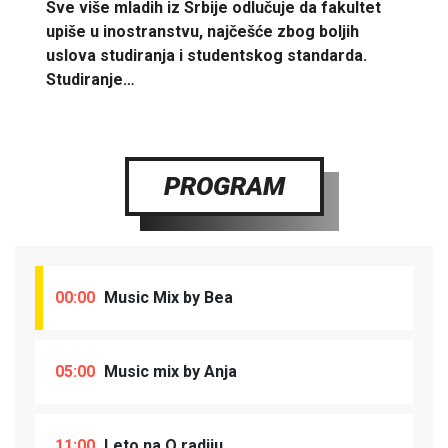
Sve više mladih iz Srbije odlučuje da fakultet
upiše u inostranstvu, najčešće zbog boljih
uslova studiranja i studentskog standarda.
Studiranje…
PROGRAM
00:00
Music Mix by Bea
05:00
Music mix by Anja
11:00
Leto na O radiju