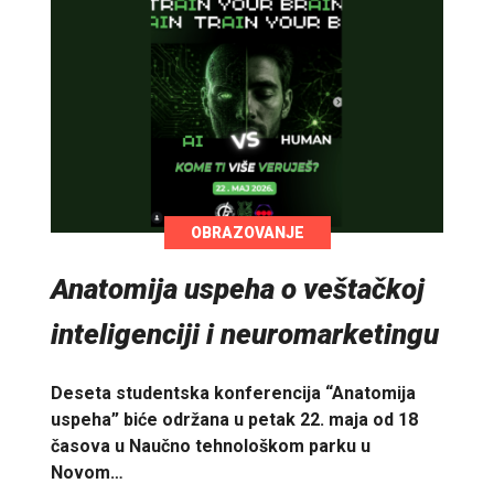
OBRAZOVANJE
Anatomija uspeha o veštačkoj
inteligenciji i neuromarketingu
Deseta studentska konferencija “Anatomija
uspeha” biće održana u petak 22. maja od 18
časova u Naučno tehnološkom parku u
Novom…