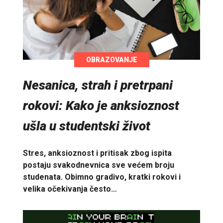
OBRAZOVANJE
Nesanica, strah i pretrpani
rokovi: Kako je anksioznost
ušla u studentski život
Stres, anksioznost i pritisak zbog ispita
postaju svakodnevnica sve većem broju
studenata. Obimno gradivo, kratki rokovi i
velika očekivanja često…