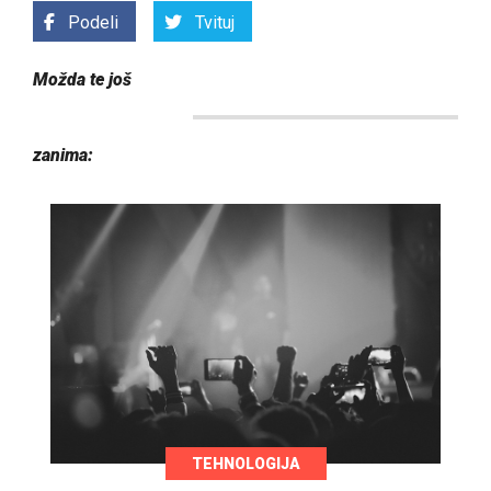
Podeli
Tvituj
Možda te još
zanima:
TEHNOLOGIJA