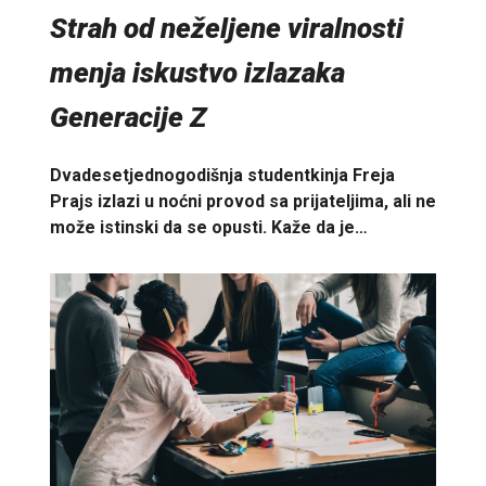
Strah od neželjene viralnosti
menja iskustvo izlazaka
Generacije Z
Dvadesetjednogodišnja studentkinja Freja
Prajs izlazi u noćni provod sa prijateljima, ali ne
može istinski da se opusti. Kaže da je…