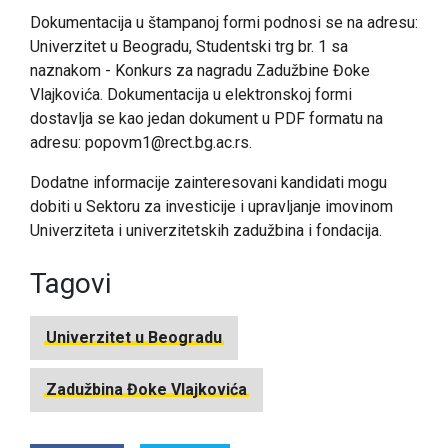
Dokumentacija u štampanoj formi podnosi se na adresu:
Univerzitet u Beogradu, Studentski trg br. 1 sa
naznakom - Konkurs za nagradu Zadužbine Đoke
Vlajkovića. Dokumentacija u elektronskoj formi
dostavlja se kao jedan dokument u PDF formatu na
adresu:
popovm1@rect.bg.ac.rs
.
Dodatne informacije zainteresovani kandidati mogu
dobiti u Sektoru za investicije i upravljanje imovinom
Univerziteta i univerzitetskih zadužbina i fondacija.
Tagovi
Univerzitet u Beogradu
Zadužbina Đoke Vlajkovića