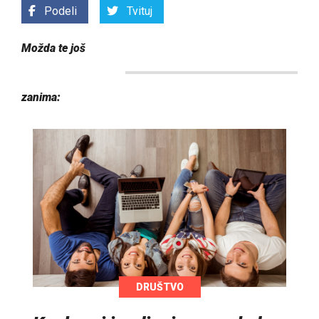
Podeli
Tvituj
Možda te još
zanima:
DRUŠTVO