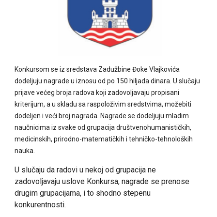
Konkursom se iz sredstava Zadužbine Đoke Vlajkovića
dodeljuju nagrade u iznosu od po 150 hiljada dinara. U slučaju
prijave većeg broja radova koji zadovoljavaju propisani
kriterijum, a u skladu sa raspoloživim sredstvima, možebiti
dodeljen i veći broj nagrada. Nagrade se dodeljuju mladim
naučnicima iz svake od grupacija društvenohumanističkih,
medicinskih, prirodno-matematičkih i tehničko-tehnoloških
nauka.
U slučaju da radovi u nekoj od grupacija ne
zadovoljavaju uslove Konkursa, nagrade se prenose
drugim grupacijama, i to shodno stepenu
konkurentnosti.