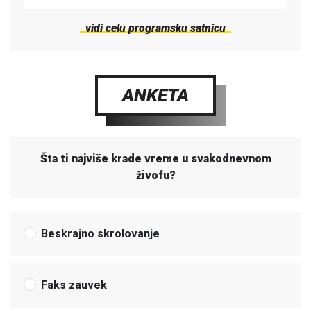
vidi celu programsku satnicu
ANKETA
Šta ti najviše krade vreme u svakodnevnom
živofu?
Beskrajno skrolovanje
Faks zauvek