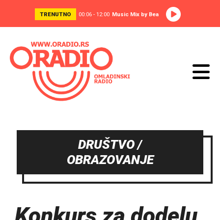
TRENUTNO
00:06 - 12:00
Music Mix by Bea
DRUŠTVO /
OBRAZOVANJE
Konkurs za dodelu