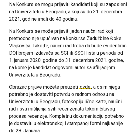
Na Konkurs se mogu prijaviti kandidati koji su zaposleni
na Univerzitetu u Beogradu, a koji su do 31. decembra
2021. godine imali do 40 godina.
Na Konkurs se može prijaviti jedan naučni rad koji
prethodno nije upućivan na konkurse Zadužbine Đoke
Vlajkovića. Takođe, naučni rad treba da bude evidentiran
DOI brojem izdavača sa SCI ili SSCI lista u periodu od
1. januara 2020. godine do 31. decembra 2021. godine,
na kome je kandidat odgovorni autor sa afilijacijom
Univerziteta u Beogradu.
Obrazac prijave možete preuzeti
ovde
, a osim njega
potrebno je dostaviti potvrdu o radnom odnosu na
Univerzitetu u Beogradu, fotokopiju lične karte, naučni
rad i sva mišljenja svih recenzenata tokom čitavog
procesa recenzije. Kompletnu dokumentaciju potrebno
je dostaviti u elektronskoj i štampanoj formi najkasnije
do 28. Januara.