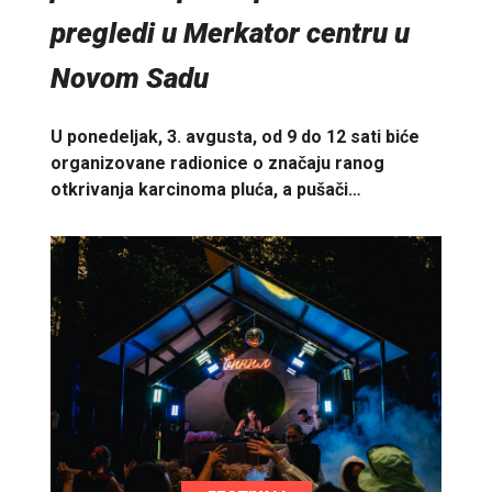
pregledi u Merkator centru u
Novom Sadu
U ponedeljak, 3. avgusta, od 9 do 12 sati biće
organizovane radionice o značaju ranog
otkrivanja karcinoma pluća, a pušači…