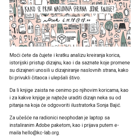
Moći ćete da čujete i kratku analizu kreiranja korica,
istorijski pristup dizajnu, kao i da saznate koje promene
su dizajneri unosili u dizajniranje naslovnih strana, kako
bi privukli čitaoca i ulepšali štivo.
Da li knjige zaista ne cenimo po njihovim koricama, kao
i za kakve knjige je najteže uraditi dizajn neka su od
pitanja na koja će odgovoriti ilustratorka Sonja Bajić.
Za učešće na radionici neophodan je laptop sa
instaliranim Adobe paketom, kao i prijava putem e-
maila hello@kc-lab.org.