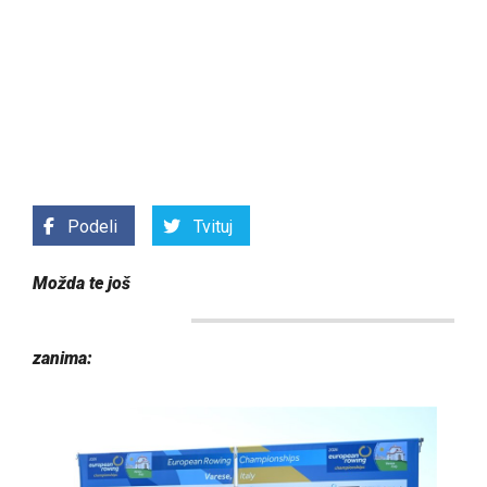
Podeli
Tvituj
Možda te još
zanima: