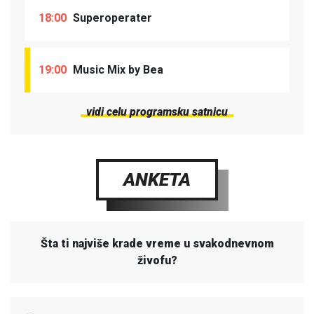
18:00
Superoperater
19:00
Music Mix by Bea
vidi celu programsku satnicu
ANKETA
Šta ti najviše krade vreme u svakodnevnom
živofu?