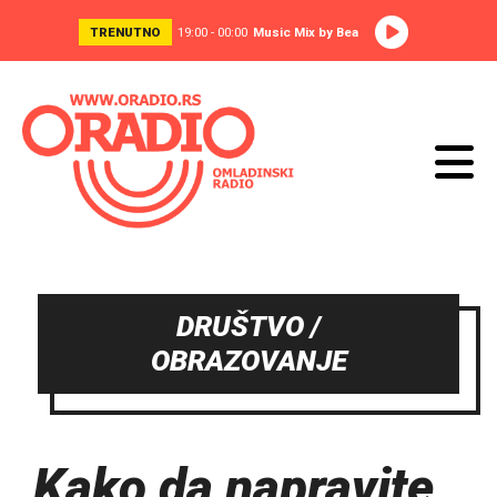
TRENUTNO
19:00 - 00:00
Music Mix by Bea
DRUŠTVO /
OBRAZOVANJE
Kako da napravite