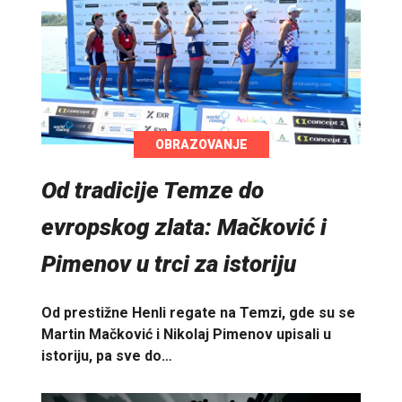
OBRAZOVANJE
Od tradicije Temze do
evropskog zlata: Mačković i
Pimenov u trci za istoriju
Od prestižne Henli regate na Temzi, gde su se
Martin Mačković i Nikolaj Pimenov upisali u
istoriju, pa sve do…