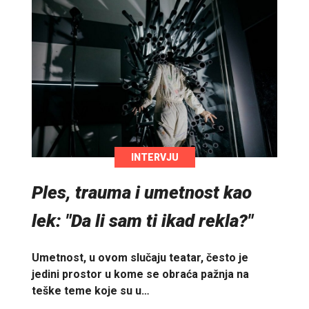
INTERVJU
Ples, trauma i umetnost kao
lek: "Da li sam ti ikad rekla?"
Umetnost, u ovom slučaju teatar, često je
jedini prostor u kome se obraća pažnja na
teške teme koje su u…