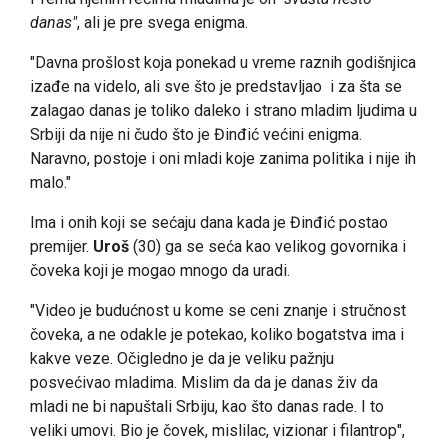
danas"
, ali je pre svega enigma.
"Davna prošlost koja ponekad u vreme raznih godišnjica
izađe na videlo, ali sve što je predstavljao i za šta se
zalagao danas je toliko daleko i strano mladim ljudima u
Srbiji da nije ni čudo što je Đinđić većini enigma.
Naravno, postoje i oni mladi koje zanima politika i nije ih
malo."
Ima i onih koji se sećaju dana kada je Đinđić postao
premijer.
Uroš
(30) ga se seća kao velikog govornika i
čoveka koji je mogao mnogo da uradi.
"Video je budućnost u kome se ceni znanje i stručnost
čoveka, a ne odakle je potekao, koliko bogatstva ima i
kakve veze. Očigledno je da je veliku pažnju
posvećivao mladima. Mislim da da je danas živ da
mladi ne bi napuštali Srbiju, kao što danas rade. I to
veliki umovi. Bio je čovek, mislilac, vizionar i filantrop",