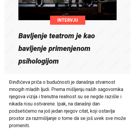
INTERVJU
Bavljenje teatrom je kao
bavljenje primenjenom
psihologijom
Đinđićeva priča o budućnosti je današnja stvarnost
mnogih mladih ljudi. Prema mišljenju naših sagovornika
njegova vizija i trenutna realnost su se negde razišle i
nikada nisu ostvarene. Ipak, na današnji dan
podsetićemo na još jedan njegov citat, koji ostavlja
prostor za razmišljanje o tome da se još uvek sve može
promeniti.