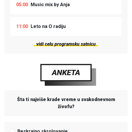
05:00
Music mix by Anja
11:00
Leto na O radiju
vidi celu programsku satnicu
ANKETA
Šta ti najviše krade vreme u svakodnevnom
živofu?
Beskrajno skrolovanje