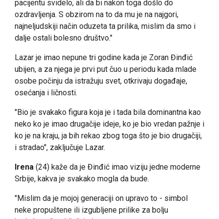
pacijentu svidelo, ali da bi nakon toga došlo do
ozdravljenja. S obzirom na to da mu je na najgori,
najneljudskiji način oduzeta ta prilika, mislim da smo i
dalje ostali bolesno društvo."
Lazar je imao nepune tri godine kada je Zoran Đinđić
ubijen, a za njega je prvi put čuo u periodu kada mlade
osobe počinju da istražuju svet, otkrivaju događaje,
osećanja i ličnosti.
"Bio je svakako figura koja je i tada bila dominantna kao
neko ko je imao drugačije ideje, ko je bio vredan pažnje i
ko je na kraju, ja bih rekao zbog toga što je bio drugačiji,
i stradao", zaključuje Lazar.
Irena
(24) kaže da je Đinđić imao viziju jedne moderne
Srbije, kakva je svakako mogla da bude.
"Mislim da je mojoj generaciji on upravo to - simbol
neke propuštene ili izgubljene prilike za bolju