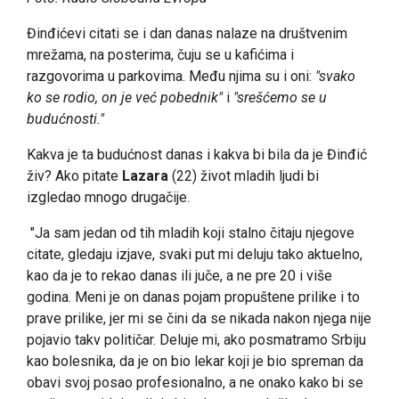
Đinđićevi citati se i dan danas nalaze na društvenim
mrežama, na posterima, čuju se u kafićima i
razgovorima u parkovima. Među njima su i oni:
"svako
ko se rodio, on je već pobednik"
i
"srešćemo se u
budućnosti."
Kakva je ta budućnost danas i kakva bi bila da je Đinđić
živ? Ako pitate
Lazara
(22) život mladih ljudi bi
izgledao mnogo drugačije.
"Ja sam jedan od tih mladih koji stalno čitaju njegove
citate, gledaju izjave, svaki put mi deluju tako aktuelno,
kao da je to rekao danas ili juče, a ne pre 20 i više
godina. Meni je on danas pojam propuštene prilike i to
prave prilike, jer mi se čini da se nikada nakon njega nije
pojavio takv političar. Deluje mi, ako posmatramo Srbiju
kao bolesnika, da je on bio lekar koji je bio spreman da
obavi svoj posao profesionalno, a ne onako kako bi se