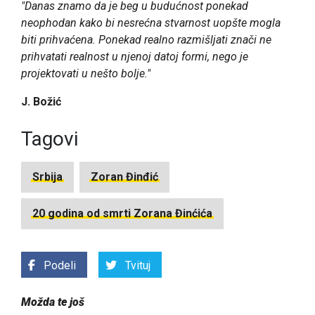
"Danas znamo da je beg u budućnost ponekad
neophodan kako bi nesrećna stvarnost uopšte mogla
biti prihvaćena. Ponekad realno razmišljati znači ne
prihvatati realnost u njenoj datoj formi, nego je
projektovati u nešto bolje."
J. Božić
Tagovi
Srbija
Zoran Đinđić
20 godina od smrti Zorana Đinćića
Podeli
Tvituj
Možda te još