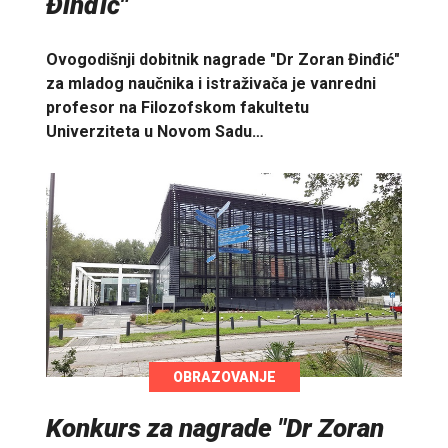
Đinđić"
Ovogodišnji dobitnik nagrade "Dr Zoran Đinđić"
za mladog naučnika i istraživača je vanredni
profesor na Filozofskom fakultetu
Univerziteta u Novom Sadu…
OBRAZOVANJE
Konkurs za nagrade "Dr Zoran