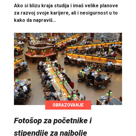
Ako si blizu kraja studija i imaš velike planove
za razvoj svoje karijere, ali i nesigurnost u to
kako da napraviš…
OBRAZOVANJE
Fotošop za početnike i
stipendije za najbolje