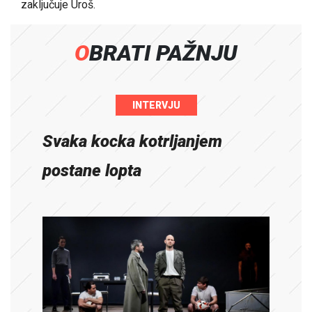
zaključuje Uroš.
OBRATI PAŽNJU
INTERVJU
Svaka kocka kotrljanjem
postane lopta