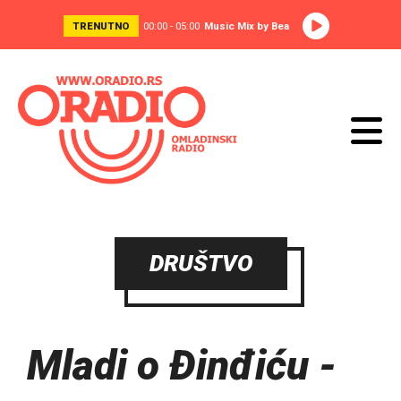
TRENUTNO
00:00 - 05:00
Music Mix by Bea
DRUŠTVO
Mladi o Đinđiću -