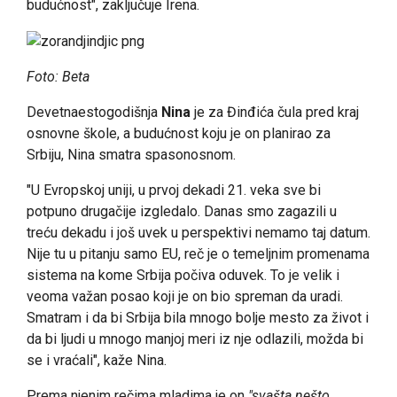
budućnost", zaključuje Irena.
Foto: Beta
Devetnaestogodišnja
Nina
je za Đinđića čula pred kraj
osnovne škole, a budućnost koju je on planirao za
Srbiju, Nina smatra spasonosnom.
"U Evropskoj uniji, u prvoj dekadi 21. veka sve bi
potpuno drugačije izgledalo. Danas smo zagazili u
treću dekadu i još uvek u perspektivi nemamo taj datum.
Nije tu u pitanju samo EU, reč je o temeljnim promenama
sistema na kome Srbija počiva oduvek. To je velik i
veoma važan posao koji je on bio spreman da uradi.
Smatram i da bi Srbija bila mnogo bolje mesto za život i
da bi ljudi u mnogo manjoj meri iz nje odlazili, možda bi
se i vraćali", kaže Nina.
Prema njenim rečima mladima je on
"svašta nešto