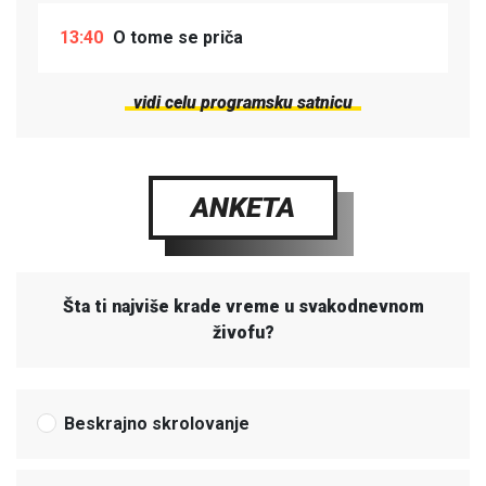
13:40
O tome se priča
vidi celu programsku satnicu
ANKETA
Šta ti najviše krade vreme u svakodnevnom
živofu?
Beskrajno skrolovanje