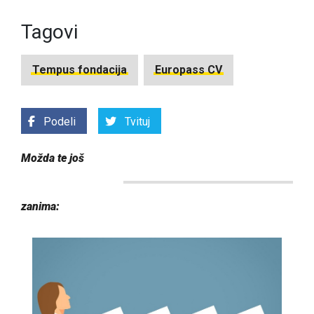
Tagovi
Tempus fondacija
Europass CV
Podeli
Tvituj
Možda te još
zanima: