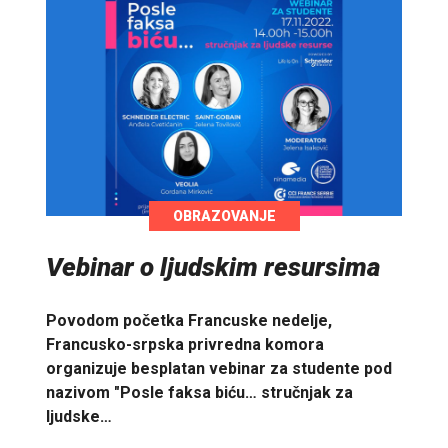
OBRAZOVANJE
Vebinar o ljudskim resursima
Povodom početka Francuske nedelje,
Francusko-srpska privredna komora
organizuje besplatan vebinar za studente pod
nazivom "Posle faksa biću… stručnjak za
ljudske…