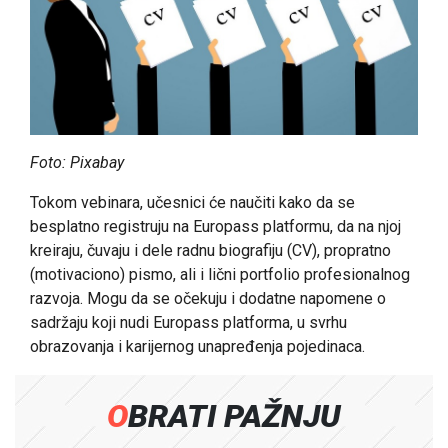
Foto: Pixabay
Tokom vebinara, učesnici će naučiti kako da se
besplatno registruju na
Europass
platformu, da na njoj
kreiraju, čuvaju i dele radnu biografiju (CV), propratno
(motivaciono) pismo, ali i lični portfolio profesionalnog
razvoja. Mogu da se očekuju i dodatne napomene o
sadržaju koji nudi
Europass
platforma, u svrhu
obrazovanja i karijernog unapređenja pojedinaca.
OBRATI PAŽNJU