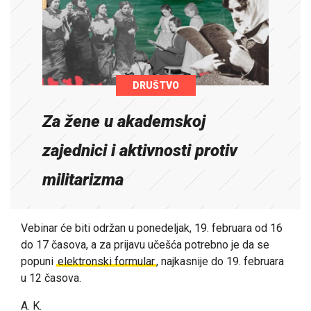
DRUŠTVO
Za žene u akademskoj
zajednici i aktivnosti protiv
militarizma
Vebinar će biti održan u ponedeljak, 19. februara od 16
do 17 časova, a za prijavu učešća potrebno je da se
popuni
elektronski formular
, najkasnije do 19. februara
u 12 časova.
A. K.