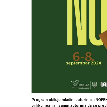
Program obiluje mladim autorima, i NOFEK j
priliku neafirmisanim autorima da se pre