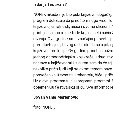
izdanja festivala?
NOFEK nikada nije bio puki književni događaj,
program dokazuje da je nešto mnogo više. To je
književnoj umetnosti, nauci i svemu sličnom.
pristojne, ambiciozne ljude koji ne neki način 
razvoju. Ove godine smo značajno posvetili p
predstavljanju njihovog rada bilo da su u pitanju
književne profesije. Ov godine posebnu pažnju
jednog osmogodišnjaka, koji kreće u drugi 
nastave u književnosti i siguran sam da će taj
nekoliko priča ljudi koji se ovom temom bave
posvećen književnosti u rokenrolu, biće i priča
Uz glavni program tu su i propratni programi, f
oplemenjuju festivalsku priču. Sve informaci
Jovan Vanja Marjanović
foto: NOFEK