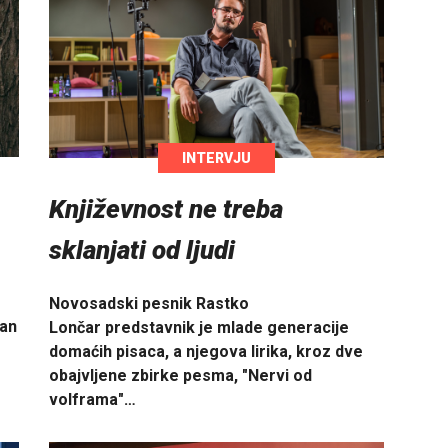
INTERVJU
Književnost ne treba
sklanjati od ljudi
Novosadski pesnik Rastko
tan
Lončar predstavnik je mlade generacije
domaćih pisaca, a njegova lirika, kroz dve
obajvljene zbirke pesma, "Nervi od
volframa"…