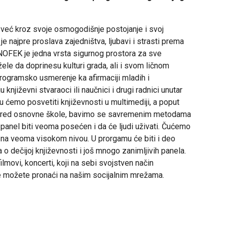
 već kroz svoje osmogodišnje postojanje i svoj
 najpre proslava zajedništva, ljubavi i strasti prema
 NOFEK je jedna vrsta sigurnog prostora za sve
žele da doprinesu kulturi grada, ali i svom ličnom
rogramsko usmerenje ka afirmaciji mladih i
 književni stvaraoci ili naučnici i drugi radnici unutar
 ćemo posvetiti književnosti u multimediji, a poput
razred osnovne škole, bavimo se savremenim metodama
 panel biti veoma posećen i da će ljudi uživati. Čućemo
 na veoma visokom nivou. U prorgamu će biti i deo
 o dečijoj književnosti i još mnogo zanimljivih panela.
ilmovi, koncerti, koji na sebi svojstven način
je možete pronaći na našim socijalnim mrežama.