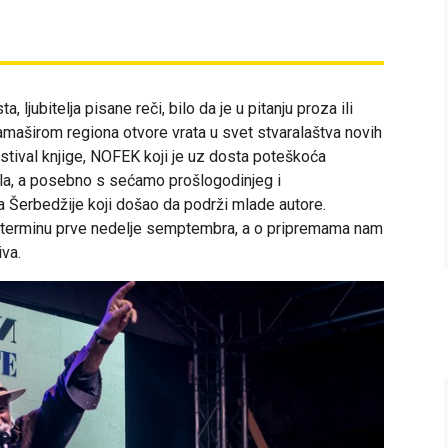
ljubitelja pisane reči, bilo da je u pitanju proza ili
gamaširom regiona otvore vrata u svet stvaralaštva novih
stival knjige, NOFEK koji je uz dosta poteškoća
ala, a posebno s sećamo prošlogodinjeg i
Šerbedžije koji došao da podrži mlade autore.
terminu prve nedelje semptembra, a o pripremama nam
iva.