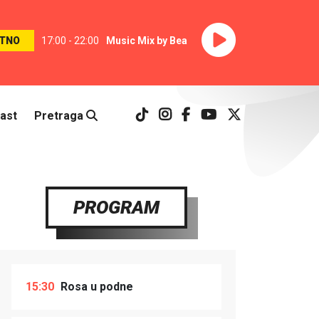
TNO
17:00 - 22:00
Music Mix by Bea
ast
Pretraga
PROGRAM
15:30
Rosa u podne