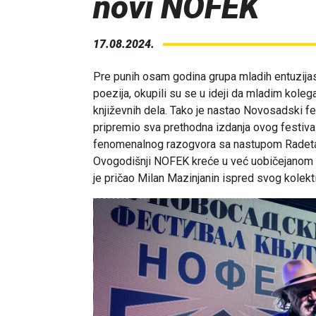
novi NOFEK
17.08.2024.
Pre punih osam godina grupa mladih entuzijasta, 
poezija, okupili su se u ideji da mladim kole
književnih dela. Tako je nastao Novosadski fe
pripremio sva prethodna izdanja ovog festiv
fenomenalnog razogvora sa nastupom Radeta 
Ovogodišnji NOFEK kreće u već uobičejanom 
je pričao Milan Mazinjanin ispred svog kolekt