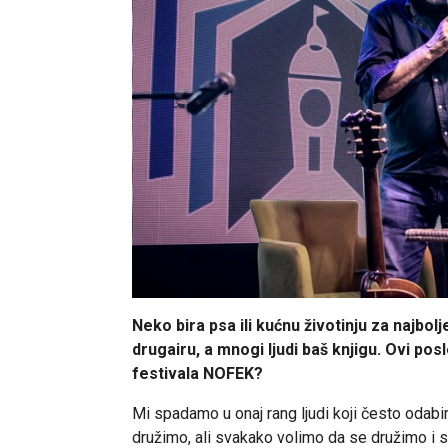
Neko bira psa ili kućnu životinju za najbolj
drugairu, a mnogi ljudi baš knjigu. Ovi po
festivala NOFEK?
Mi spadamo u onaj rang ljudi koji često odabira
družimo, ali svakako volimo da se družimo i sa