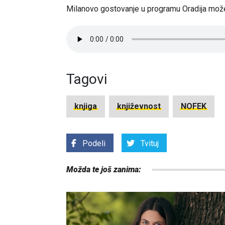
Milanovo gostovanje u programu Oradija možet
Tagovi
knjiga
književnost
NOFEK
Podeli
Tvituj
Možda te još zanima: