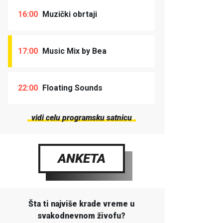
16:00
Muzički obrtaji
17:00
Music Mix by Bea
22:00
Floating Sounds
vidi celu programsku satnicu
ANKETA
Šta ti najviše krade vreme u
svakodnevnom živofu?