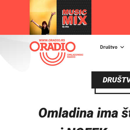
Društvo
DRUŠTV
Omladina ima št