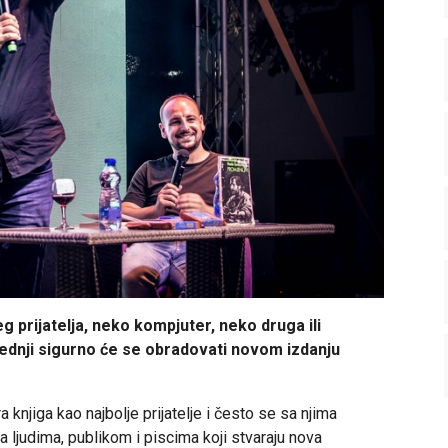
eg prijatelja, neko kompjuter, neko druga ili
slednji sigurno će se obradovati novom izdanju
 knjiga kao najbolje prijatelje i često se sa njima
 ljudima, publikom i piscima koji stvaraju nova