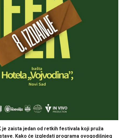
e zaista jedan od retkih festivala koji pruža
dstave. Kako će izgledati programa ovogodišnjeg