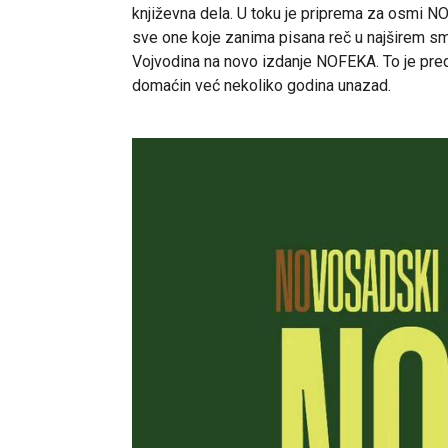
književna dela. U toku je priprema za osmi
sve one koje zanima pisana reč u najširem sm
Vojvodina na novo izdanje NOFEKA. To je pred
domaćin već nekoliko godina unazad.