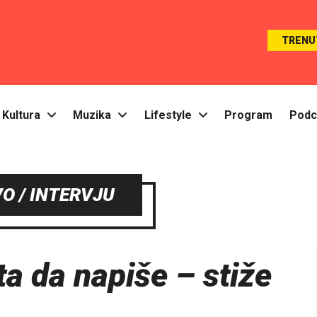
TRENU
Kultura
Muzika
Lifestyle
Program
Podc
O / INTERVJU
a da napiše – stiže