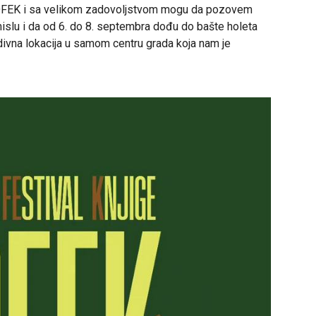
 NOFEK i sa velikom zadovoljstvom mogu da pozovem
islu i da od 6. do 8. septembra dođu do bašte holeta
ivna lokacija u samom centru grada koja nam je