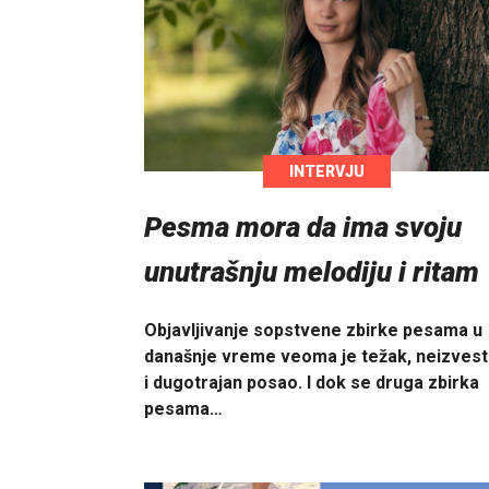
INTERVJU
Pesma mora da ima svoju
unutrašnju melodiju i ritam
Objavljivanje sopstvene zbirke pesama u
današnje vreme veoma je težak, neizves
i dugotrajan posao. I dok se druga zbirka
pesama…