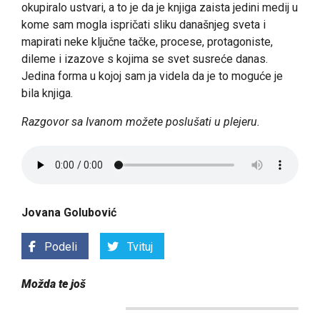
okupiralo ustvari, a to je da je knjiga zaista jedini medij u
kome sam mogla ispričati sliku današnjeg sveta i
mapirati neke ključne tačke, procese, protagoniste,
dileme i izazove s kojima se svet susreće danas.
Jedina forma u kojoj sam ja videla da je to moguće je
bila knjiga.
Razgovor sa Ivanom možete poslušati u plejeru.
Jovana Golubović
Podeli
Tvituj
Možda te još