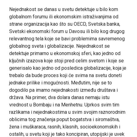
Nejednakost se danas u svetu detektuje u bilo kom
globalnom forumu ili ekonomskim istraživanjima od
strane organizacija kao što su OECD, Svetska banka,
Svetski ekonomski forum u Davosu ili bilo kog drugog
relevantnog tela koje se bavi problemima savremenog
globalnog sveta i globalizacije. Nejednakost se
detektuje primarno u ekonomskoj sferi, kao jedno od
ključnih izazova koje stoji pred celim svetom i koje se
generisalo kao jedno od posledica globalizacije, koja je
trebalo da bude proces koji će svima na svetu doneti
jednake prilike i mogućnosti. Međutim, nije se to
dogodilo pa imamo nejednakosti između društava i
država. Na primer, dva dolara danas nemaju istu
vrednost u Bombaju i na Menhetnu. Uprkos svim tim
razlikama i nejednakostima u svim svojim raznorodnim
oblicima tog značenja poput bogatstva i siromaštva,
žena i muškaraca, rasnih, klasnih, socioekonomskih i
ostalih, u svetu koji je tako koncipiran, utopijski je uvek