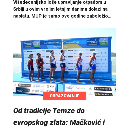
Višedecenijsko loše upravljanje otpadom u
Srbiji u ovim vrelim letnjim danima dolazi na
naplatu. MUP je samo ove godine zabeležio…
OBRAZOVANJE
Od tradicije Temze do
evropskog zlata: Mačković i