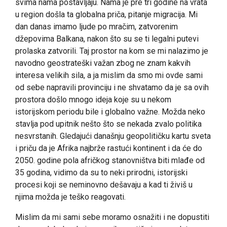
svima nama postavljaju. Nama je pre tri godine na vrata
u region došla ta globalna priča, pitanje migracija. Mi
dan danas imamo ljude po mračim, zatvorenim
džepovima Balkana, nakon što su se ti legalni putevi
prolaska zatvorili. Taj prostor na kom se mi nalazimo je
navodno geostrateški važan zbog ne znam kakvih
interesa velikih sila, a ja mislim da smo mi ovde sami
od sebe napravili provinciju i ne shvatamo da je sa ovih
prostora došlo mnogo ideja koje su u nekom
istorijskom periodu bile i globalno važne. Možda neko
stavlja pod upitnik nešto što se nekada zvalo politika
nesvrstanih. Gledajući današnju geopolitičku kartu sveta
i priču da je Afrika najbrže rastući kontinent i da će do
2050. godine pola afričkog stanovništva biti mlađe od
35 godina, vidimo da su to neki prirodni, istorijski
procesi koji se neminovno dešavaju a kad ti živiš u
njima možda je teško reagovati.
Mislim da mi sami sebe moramo osnažiti i ne dopustiti