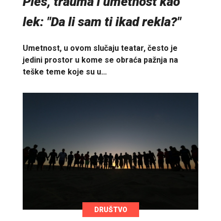
Ples, trauma i umetnost kao
lek: "Da li sam ti ikad rekla?"
Umetnost, u ovom slučaju teatar, često je
jedini prostor u kome se obraća pažnja na
teške teme koje su u…
DRUŠTVO