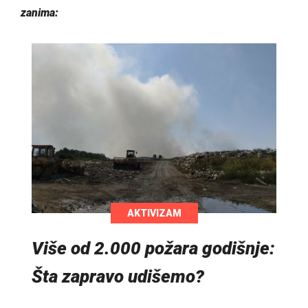
zanima:
AKTIVIZAM
Više od 2.000 požara godišnje:
Šta zapravo udišemo?