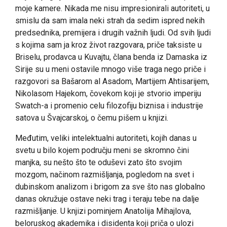
moje kamere. Nikada me nisu impresionirali autoriteti, u
smislu da sam imala neki strah da sedim ispred nekih
predsednika, premijera i drugih važnih ljudi. Od svih ljudi
s kojima sam ja kroz život razgovara, priče taksiste u
Briselu, prodavca u Kuvajtu, člana benda iz Damaska iz
Sirije su u meni ostavile mnogo više traga nego priče i
razgovori sa Bašarom al Asadom, Martijem Ahtisarijem,
Nikolasom Hajekom, čovekom koji je stvorio imperiju
Swatch-a i promenio celu filozofiju biznisa i industrije
satova u Švajcarskoj, o čemu pišem u knjizi.
Međutim, veliki intelektualni autoriteti, kojih danas u
svetu u bilo kojem području meni se skromno čini
manjka, su nešto što te oduševi zato što svojim
mozgom, načinom razmišljanja, pogledom na svet i
dubinskom analizom i brigom za sve što nas globalno
danas okružuje ostave neki trag i teraju tebe na dalje
razmišljanje. U knjizi pominjem Anatolija Mihajlova,
beloruskog akademika i disidenta koji priča o ulozi