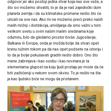
odgovor jer ako postoji jedna stvar koja nas sve veže, a
što svi možemo shvatiti, to je da je naš zajednički dom
planeta zemlja i da su klimatske promene nešto što će
uticati na sve nas. Ako mi ne možemo preći preko naših
malih mržnji i distinkcija, umišljanja da smo važni u tom
velikom svetu u ovim našim malim sredinama koje
odumiru, bilo da gledamo prostor bivše Jugoslavije,
Balkana ili Evrope, onda je možda bolje da stvari opet
krenu ružnim tokom pa da nas opet podsete na istoriju i
to da je bolje pokušavati graditi nešto dobro. Ono što
mene zabrinjava i kao osobu i kao novinara je ta
elementarna glupost na koju ljudi pristaju jer misle da će
biti zaštićeniji u nekom svom okviru. To je nešto na šta
ja kao ljudsko biće ne mogu da pristanem.