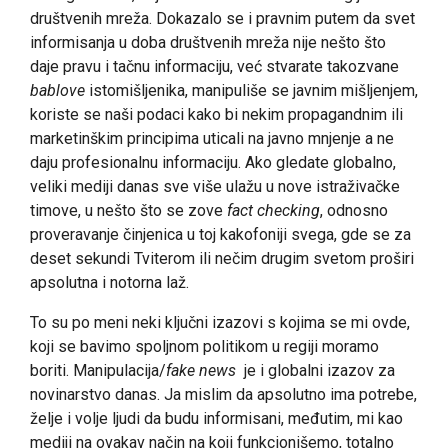
društvenih mreža. Dokazalo se i pravnim putem da svet
informisanja u doba društvenih mreža nije nešto što
daje pravu i tačnu informaciju, već stvarate takozvane
bablove
istomišljenika, manipuliše se javnim mišljenjem,
koriste se naši podaci kako bi nekim propagandnim ili
marketinškim principima uticali na javno mnjenje a ne
daju profesionalnu informaciju. Ako gledate globalno,
veliki mediji danas sve više ulažu u nove istraživačke
timove, u nešto što se zove
fact checking
, odnosno
proveravanje činjenica u toj kakofoniji svega, gde se za
deset sekundi Tviterom ili nečim drugim svetom proširi
apsolutna i notorna laž.
To su po meni neki ključni izazovi s kojima se mi ovde,
koji se bavimo spoljnom politikom u regiji moramo
boriti. Manipulacija/
fake news
je i globalni izazov za
novinarstvo danas. Ja mislim da apsolutno ima potrebe,
želje i volje ljudi da budu informisani, međutim, mi kao
mediji na ovakav način na koji funkcionišemo, totalno