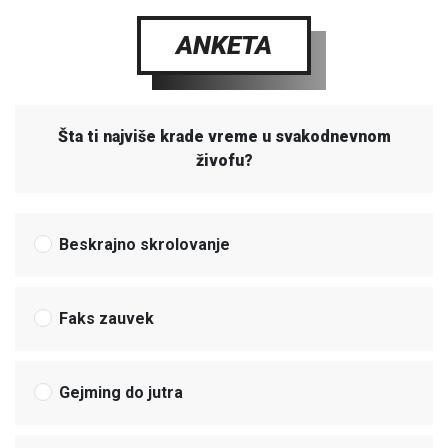
ANKETA
Šta ti najviše krade vreme u svakodnevnom
živofu?
Beskrajno skrolovanje
Faks zauvek
Gejming do jutra