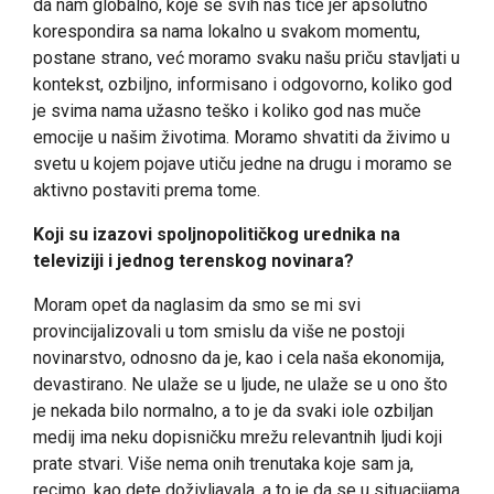
da nam globalno, koje se svih nas tiče jer apsolutno
korespondira sa nama lokalno u svakom momentu,
postane strano, već moramo svaku našu priču stavljati u
kontekst, ozbiljno, informisano i odgovorno, koliko god
je svima nama užasno teško i koliko god nas muče
emocije u našim životima. Moramo shvatiti da živimo u
svetu u kojem pojave utiču jedne na drugu i moramo se
aktivno postaviti prema tome.
Koji su izazovi spoljnopolitičkog urednika na
televiziji i jednog terenskog novinara?
Moram opet da naglasim da smo se mi svi
provincijalizovali u tom smislu da više ne postoji
novinarstvo, odnosno da je, kao i cela naša ekonomija,
devastirano. Ne ulaže se u ljude, ne ulaže se u ono što
je nekada bilo normalno, a to je da svaki iole ozbiljan
medij ima neku dopisničku mrežu relevantnih ljudi koji
prate stvari. Više nema onih trenutaka koje sam ja,
recimo, kao dete doživljavala, a to je da se u situacijama