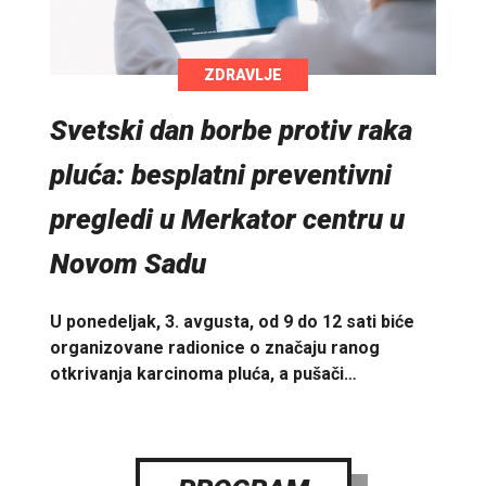
ZDRAVLJE
Svetski dan borbe protiv raka
pluća: besplatni preventivni
pregledi u Merkator centru u
Novom Sadu
U ponedeljak, 3. avgusta, od 9 do 12 sati biće
organizovane radionice o značaju ranog
otkrivanja karcinoma pluća, a pušači…