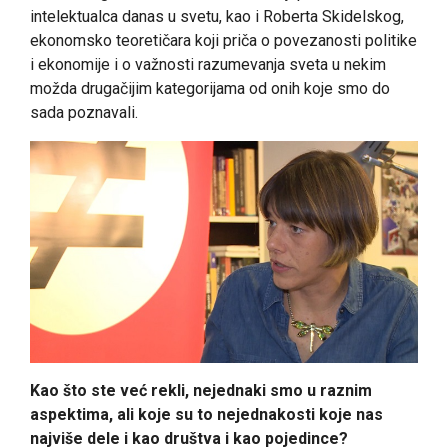
intelektualca danas u svetu, kao i Roberta Skidelskog,
ekonomsko teoretičara koji priča o povezanosti politike
i ekonomije i o važnosti razumevanja sveta u nekim
možda drugačijim kategorijama od onih koje smo do
sada poznavali.
Kao što ste već rekli, nejednaki smo u raznim
aspektima, ali koje su to nejednakosti koje nas
najviše dele i kao društva i kao pojedince?