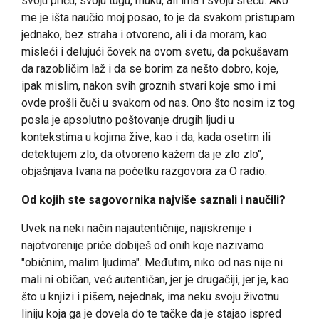
svoju priču, svoju tugu, muku, ali ima i svoju sreću. Ako
me je išta naučio moj posao, to je da svakom pristupam
jednako, bez straha i otvoreno, ali i da moram, kao
misleći i delujući čovek na ovom svetu, da pokušavam
da razobličim laž i da se borim za nešto dobro, koje,
ipak mislim, nakon svih groznih stvari koje smo i mi
ovde prošli čuči u svakom od nas. Ono što nosim iz tog
posla je apsolutno poštovanje drugih ljudi u
kontekstima u kojima žive, kao i da, kada osetim ili
detektujem zlo, da otvoreno kažem da je zlo zlo",
objašnjava Ivana na početku razgovora za O radio.
Od kojih ste sagovornika najviše saznali i naučili?
Uvek na neki način najautentičnije, najiskrenije i
najotvorenije priče dobiješ od onih koje nazivamo
"običnim, malim ljudima". Međutim, niko od nas nije ni
mali ni običan, već autentičan, jer je drugačiji, jer je, kao
što u knjizi i pišem, nejednak, ima neku svoju životnu
liniju koja ga je dovela do te tačke da je stajao ispred