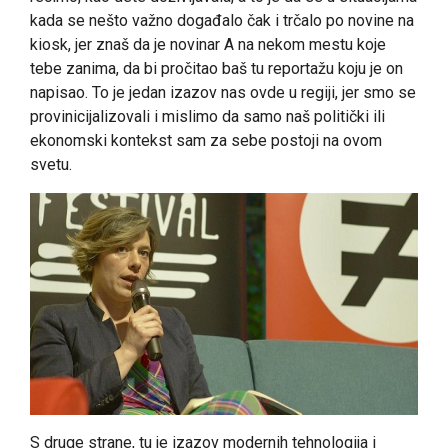
kada se nešto važno događalo čak i trčalo po novine na
kiosk, jer znaš da je novinar A na nekom mestu koje
tebe zanima, da bi pročitao baš tu reportažu koju je on
napisao. To je jedan izazov nas ovde u regiji, jer smo se
provinicijalizovali i mislimo da samo naš politički ili
ekonomski kontekst sam za sebe postoji na ovom
svetu.
S druge strane, tu je izazov modernih tehnologija i