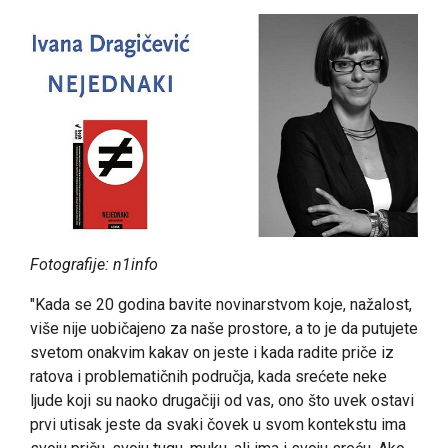
Fotografije: n1info
"Kada se 20 godina bavite novinarstvom koje, nažalost,
više nije uobičajeno za naše prostore, a to je da putujete
svetom onakvim kakav on jeste i kada radite priče iz
ratova i problematičnih područja, kada srećete neke
ljude koji su naoko drugačiji od vas, ono što uvek ostavi
prvi utisak jeste da svaki čovek u svom kontekstu ima