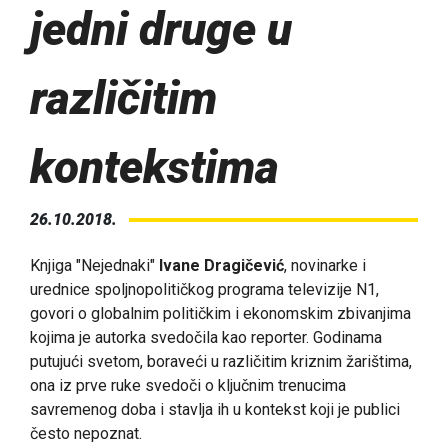
jedni druge u
različitim
kontekstima
26.10.2018.
Knjiga "Nejednaki"
Ivane Dragičević
, novinarke i
urednice spoljnopolitičkog programa televizije N1,
govori o globalnim političkim i ekonomskim zbivanjima
kojima je autorka svedočila kao reporter. Godinama
putujući svetom, boraveći u različitim kriznim žarištima,
ona iz prve ruke svedoči o ključnim trenucima
savremenog doba i stavlja ih u kontekst koji je publici
često nepoznat.