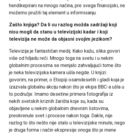
hendikepirani na mnogo načina, pre svega finansijski, ne
možemo pružiti taj element u informisanju.
Zašto knjiga? Da li su razlog možda sadržaji koji
nisu mogli da stanu u televizijski kadar i koji
televizija ne može da objasni svojim jezikom?
Televizija je fantastičan medij. Kako kažu, slika govori
više od hiljadu reči. Mnogo toga na svetu i u nekim
globalnim procesima se menjalo zahvaljujući tome što
je neka televizijska kamera ušla negde. U knjizi
govorim, na primer, o Etiopiji osamdesetih i gladi koja je
izazvala globalnu akciju nakon što je ekipa BBC-a ušla u
to područje. Imamo desetine primera fotografija iz
nekih svetskih kriznih žarišta koje su, kada su
objavljene u nekim globalnim dnevnim listovima,
preokrenule svet i procese nakon toga. Dakle, nije
razlog to što nešto nije stalo u televizijske minute, nego
je druga forma i način ekspresije onoga što je mene