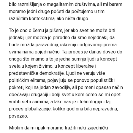
bilo razmišljanja o megalitarnim društvima, ali mi barem
moramo jedni druge početi da poštujemo u tim
različitim kontekstima, ako ništa drugo.
To je ono o čemu ja pišem, jer ako svet ne može biti
jednakiji jer možda je prirodno da smo nejednaki, da
bude možda paravedniji, iskreniji i odgovorniji prema
svima nama pojedinačno. Taj proces je danas doveo do
onoga što imamo a to je jedna sumnja ljudi u koncept
sveta u kojem živimo, u koncept liberalne i
predstavničke demokratije. Ljudi ne veruju više
političkim elitama, pojavljuju se ponovo populistički
pokreti, koji na jedan zavodljiv, ali po meni opasan način
obećavaju drugačiji i bolji svet u kom ćemo se mi opet
vratiti sebi samima, a lako nas je i tehnologija i taj
proces globalizacije, koliko god ona bila nepravedna,
povezao.
Mislim da mi ipak moramo tražiti neki zajednički