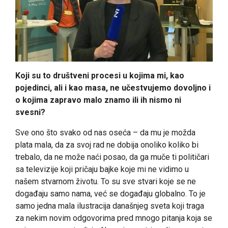
Koji su to društveni procesi u kojima mi, kao
pojedinci, ali i kao masa, ne učestvujemo dovoljno i
o kojima zapravo malo znamo ili ih nismo ni
svesni?
Sve ono što svako od nas oseća – da mu je možda
plata mala, da za svoj rad ne dobija onoliko koliko bi
trebalo, da ne može naći posao, da ga muče ti političari
sa televizije koji pričaju bajke koje mi ne vidimo u
našem stvarnom životu. To su sve stvari koje se ne
događaju samo nama, već se događaju globalno. To je
samo jedna mala ilustracija današnjeg sveta koji traga
za nekim novim odgovorima pred mnogo pitanja koja se