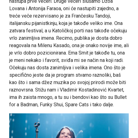
nastupa prve večeri. Druge večeri slušamo Džoa
Lovana i Antonija Faraoa, oni će nastupiti zajedno, a
treće veče rezervisano je za Frančesku Tandoji,
italijansku pijanistkinju, koja je takođe veliko ime. Ona
zatvara festival, a u Katoličkoj porti nas takođe očekuju
vrlo zanimljiva imena. Recimo, publika je dosta dobro
reagovala na Milenu Kasado, ona je onako novije ime, ali
je vrlo dobro pozicionirana. Ema Smit je takođe tu, ona
je meni nekako i favorit, sviđa mi se način na koji radi.
Očekuju nas dosta zanimljiva i velika imena. Ono što je
specifično jeste da je program stvarno raznoliki, baš
kao što i sama džez muzika po svojoj prirodi može biti
raznovrsna. Stižu nam i Vladimir Kostadinović Kvartet,
ima ih zaista mnogo, a tu su i bendovi kao što su Bullet
for a Badman, Funky Shui, Spare Cats i tako dalje.