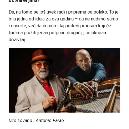
ostvarenjima?
Da, na tome se još uvek radi i priprema se polako. To je
bila jedna od ideja za ovu godinu – da ne nudimo samo
koncerte, već da imamo i taj prateći program koji će
ljudima pružiti jedan potpuno drugačiji, celokupan
doživljaj.
Džo Lovano i Antonio Farao