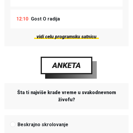
12:10
Gost O radija
vidi celu programsku satnicu
ANKETA
Šta ti najviše krade vreme u svakodnevnom
živofu?
Beskrajno skrolovanje