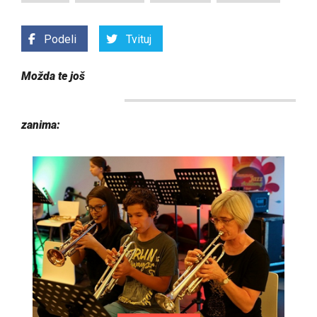
Podeli
Tvituj
Možda te još
zanima: