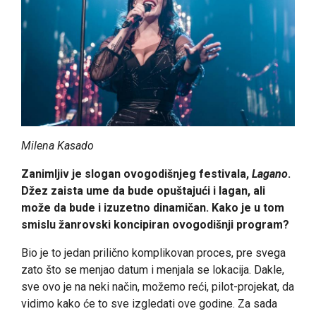
Milena Kasado
Zanimljiv je slogan ovogodišnjeg festivala,
Lagano
.
Džez zaista ume da bude opuštajući i lagan, ali
može da bude i izuzetno dinamičan. Kako je u tom
smislu žanrovski koncipiran ovogodišnji program?
Bio je to jedan prilično komplikovan proces, pre svega
zato što se menjao datum i menjala se lokacija. Dakle,
sve ovo je na neki način, možemo reći, pilot-projekat, da
vidimo kako će to sve izgledati ove godine. Za sada