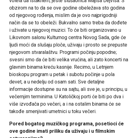
volela da istaknem, jeste slušaonica Majlsa Dejvisa. S
obzirom na to da se ove godine obeležava sto godina
od njegovog rođenja, mislim da je ovo najprigodniji
način da se to obeleži. Bukvalno samo treba da dođete
i uživate u njegovoj muzici. To će biti organizovano u
Likovnom salonu Kulturnog centra Novog Sada, gde će
ljudi moći da slušaju ploče, uživaju i prosto se prepuste
njegovom stvaralaštvu. Programi počinju popodne;
svesni smo da će biti velika vrućina, ali zato koncerti na
glavnim binama kreću kasnije. Recimo, u Letnjem
bioskopu program u petak i subotu počinje u pola
devet, a u nedelju od osam sati. Sve detaljne
informacije dostupne su na sajtu, ali sve je, u principu, u
večernjim terminima. U Katoličkoj porti će biti po dva i
više izvođača po večeri, a i na ostalim binama će se
takođe smenjivati umetnici u toku večeri.
Pored bogatog muzičkog programa, posetioci će
ove godine imati priliku da uživaju i u filmskim