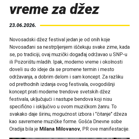
vreme za džez
23.06.2026.
Novosadski džez festival jedan je od onih koje
Novosađani sa nestrpljenjem iščekuju svake zime, kada
se, po tradiciji, ovaj muzički događaj održavao u SNP-u
ili Pozorištu mladih. Ipak, moderno vreme i okolnosti
doveli su do ideje da se promene termin i mesto
održavanja, a dobrim delom i sam koncept. Za razliku
od prethodnih izdanja ovog festivala, ovogodišnji
koncept prati moderne trendove svetskih džez
festivala, uključujući i nastupe bendova koji nisu
specifično i isključivo u ovom muzičkom žanru. To
svakako daje širinu, mogućnost izbora i "čitanje" džeza
kao savremene muzičke forme. Gošća Dnevne sobe
Oradija bila je
Milana Milovanov
, PR ove manifestacije.