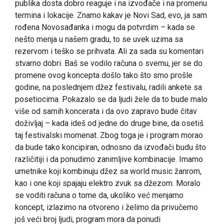
publika dosta dobro reaguje i na izvođače i na promenu
termina i lokacije. Znamo kakav je Novi Sad, evo, ja sam
rođena Novosađanka i mogu da potvrdim – kada se
nešto menja u našem gradu, to se uvek uzima sa
rezervom i teško se prihvata. Ali za sada su komentari
stvarno dobri. Baš se vodilo računa o svemu, jer se do
promene ovog koncepta došlo tako što smo prošle
godine, na poslednjem džez festivalu, radili ankete sa
posetiocima. Pokazalo se da ljudi žele da to bude malo
više od samih koncerata i da ovo zapravo bude čitav
doživljaj – kada ideš od jedne do druge bine, da osetiš
taj festivalski momenat. Zbog toga je i program morao
da bude tako koncipiran, odnosno da izvođači budu što
različitiji i da ponudimo zanimljive kombinacije. Imamo
umetnike koji kombinuju džez sa world music žanrom,
kao i one koji spajaju elektro zvuk sa džezom. Moralo
se voditi računa o tome da, ukoliko već menjamo
koncept, izlazimo na otvoreno i želimo da privučemo
još veći broj ljudi, program mora da ponudi