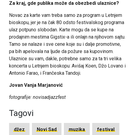
Za kraj, gde publika može da obezbedi ulaznice?
Novac za karte vam treba samo za program u Letnjem
bioskopu, jer je na čak 80 odsto festivalskog programa
ulaz potpuno slobodan. Karte mogu da se kupe na
prodajnim mestima Gigstix-a ili onlajn na njihovom sajtu.
Tamo se nalaze i sve cene koje su i dalje promotivne,
pa bih apelovala na ljude da požure sa kupovinom.
Ulaznice su vam, dakle, potrebne samo za ta tri velika
koncerta u Letnjem bioskopu: Avišaj Koen, Džo Lovano i
Antonio Farao, i Frančeska Tandoji.
Jovan Vanja Marjanović
fotografije: novisadjazzfest
Tagovi
džez
Novi Sad
muzika
festival