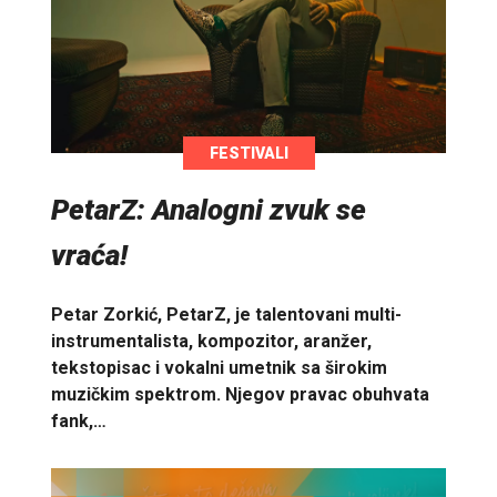
FESTIVALI
PetarZ: Analogni zvuk se
vraća!
Petar Zorkić, PetarZ, je talentovani multi-
instrumentalista, kompozitor, aranžer,
tekstopisac i vokalni umetnik sa širokim
muzičkim spektrom. Njegov pravac obuhvata
fank,…