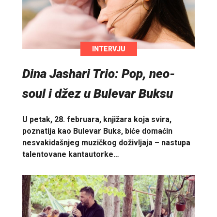
INTERVJU
Dina Jashari Trio: Pop, neo-
soul i džez u Bulevar Buksu
U petak, 28. februara, knjižara koja svira,
poznatija kao Bulevar Buks, biće domaćin
nesvakidašnjeg muzičkog doživljaja – nastupa
talentovane kantautorke…