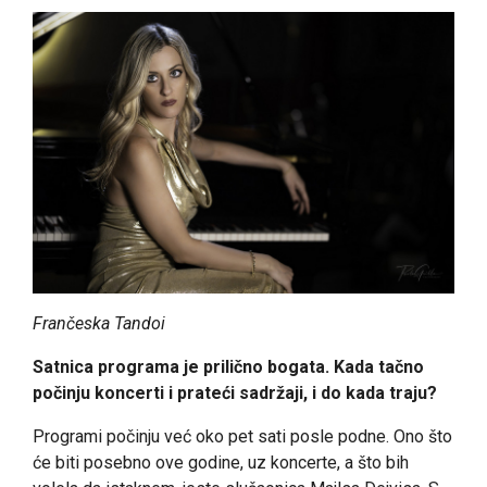
Frančeska Tandoi
Satnica programa je prilično bogata. Kada tačno
počinju koncerti i prateći sadržaji, i do kada traju?
Programi počinju već oko pet sati posle podne. Ono što
će biti posebno ove godine, uz koncerte, a što bih