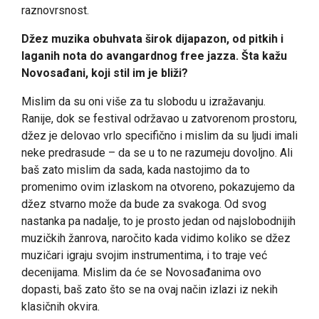
raznovrsnost.
Džez muzika obuhvata širok dijapazon, od pitkih i
laganih nota do avangardnog free jazza. Šta kažu
Novosađani, koji stil im je bliži?
Mislim da su oni više za tu slobodu u izražavanju.
Ranije, dok se festival održavao u zatvorenom prostoru,
džez je delovao vrlo specifično i mislim da su ljudi imali
neke predrasude – da se u to ne razumeju dovoljno. Ali
baš zato mislim da sada, kada nastojimo da to
promenimo ovim izlaskom na otvoreno, pokazujemo da
džez stvarno može da bude za svakoga. Od svog
nastanka pa nadalje, to je prosto jedan od najslobodnijih
muzičkih žanrova, naročito kada vidimo koliko se džez
muzičari igraju svojim instrumentima, i to traje već
decenijama. Mislim da će se Novosađanima ovo
dopasti, baš zato što se na ovaj način izlazi iz nekih
klasičnih okvira.