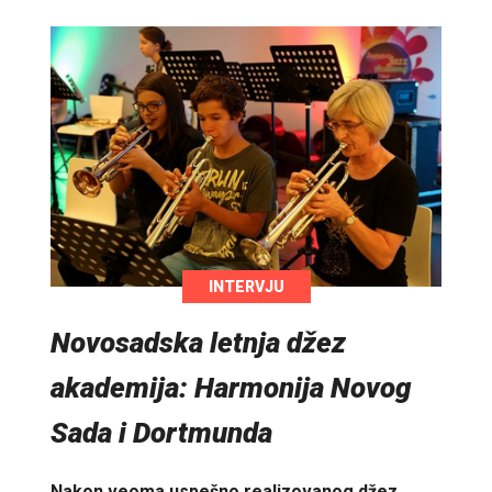
INTERVJU
Novosadska letnja džez
akademija: Harmonija Novog
Sada i Dortmunda
Nakon veoma uspešno realizovanog džez