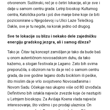
otvorenom. Suštinski, reč je o četiri lokacije, ali je sve i
dalje u samom centru grada: Letnji bioskop Kulturnog
centra, Katolička porta i još dve manje bine koje će biti
pozicionirane u Njegoševoj i u Ulici Laze Telečkog.
Dakle, sve je tu negde, na korak jedno od drugog.
Sve te lokacije su blizu i nekako dele zajedničku
energiju gradskog jezgra, ali i samog džeza?
Tako je. Čitav taj koncept zamišljen je tako da bude baš
u onom autentičnom novosadskom duhu, da tako
kažemo, a slogan festivala je
Lagano
. Zato bih svima
preporučila, s obzirom na to da je reč o samom centru
grada, da ove godine lagano dođu biciklom ili peške,
što mislim da je vrlo svojstveno Novosađanima i
Novom Sadu. Očekuje nas ukupno više od 80 izvođača.
Definitivno bih istakla najveće zvezde koje će nastupiti
u Letnjem bioskopu. Za Avišaja Koena vlada najveće
interesovanje, što vidimo i po prodaji ulaznica. On