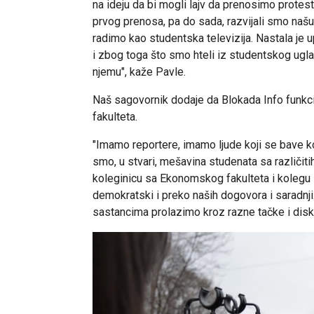
na ideju da bi mogli lajv da prenosimo protest
prvog prenosa, pa do sada, razvijali smo našu 
radimo kao studentska televizija. Nastala je
i zbog toga što smo hteli iz studentskog ugl
njemu", kaže Pavle.
Naš sagovornik dodaje da Blokada Info funkc
fakulteta.
"Imamo reportere, imamo ljude koji se bave ko
smo, u stvari, mešavina studenata sa različit
koleginicu sa Ekonomskog fakulteta i kolegu 
demokratski i preko naših dogovora i saradnji.
sastancima prolazimo kroz razne tačke i disku