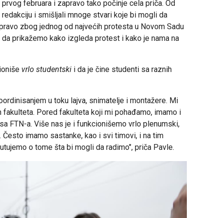
 prvog februara i zapravo tako počinje cela priča. Od
redakciju i smišljali mnoge stvari koje bi mogli da
 upravo zbog jednog od najvećih protesta u Novom Sadu
a da prikažemo kako izgleda protest i kako je nama na
ioniše
vrlo studentski
i da je čine studenti sa raznih
ordinisanjem u toku lajva, snimatelje i montažere. Mi
ih fakulteta. Pored fakulteta koji mi pohađamo, imamo i
sa FTN-a. Više nas je i funkcionišemo vrlo plenumski,
 Često imamo sastanke, kao i svi timovi, i na tim
tujemo o tome šta bi mogli da radimo", priča Pavle.