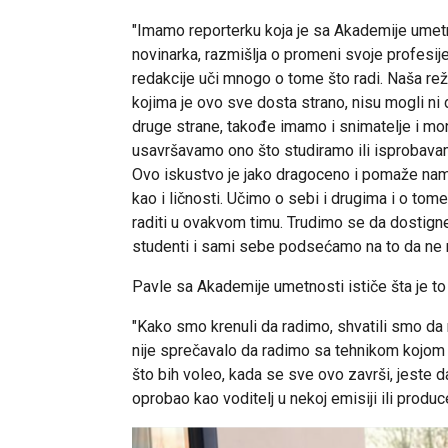
"Imamo reporterku koja je sa Akademije umetno
novinarka, razmišlja o promeni svoje profesij
redakcije uči mnogo o tome što radi. Naša reži
kojima je ovo sve dosta strano, nisu mogli n
druge strane, takođe imamo i snimatelje i mon
usavršavamo ono što studiramo ili isprobavam
Ovo iskustvo je jako dragoceno i pomaže nam
kao i ličnosti. Učimo o sebi i drugima i o tome
raditi u ovakvom timu. Trudimo se da dostignem
studenti i sami sebe podsećamo na to da ne m
Pavle sa Akademije umetnosti ističe šta je to
"Kako smo krenuli da radimo, shvatili smo da 
nije sprečavalo da radimo sa tehnikom kojom
što bih voleo, kada se sve ovo završi, jeste
oprobao kao voditelj u nekoj emisiji ili produc