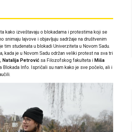
ata kako izveštavaju o blokadama i protestima koji se
o snimaju lajvove i objavljuju sadržaje na društvenim
 je tim studenata u blokadi Univerziteta u Novom Sadu.
ra, kada je u Novom Sadu održan veliki protest na sva tri
i,
Natalija Petrović
sa Filozofskog fakulteta i
Miša
Blokada Info. Ispričali su nam kako je sve počelo, ali i
učili.