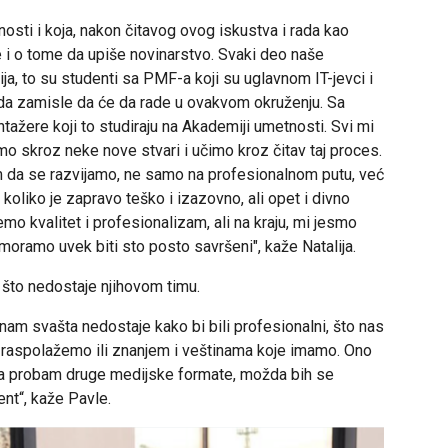
sti i koja, nakon čitavog ovog iskustva i rada kao
e i o tome da upiše novinarstvo. Svaki deo naše
ja, to su studenti sa PMF-a koji su uglavnom IT-jevci i
i da zamisle da će da rade u ovakvom okruženju. Sa
tažere koji to studiraju na Akademiji umetnosti. Svi mi
o skroz neke nove stvari i učimo kroz čitav taj proces.
 da se razvijamo, ne samo na profesionalnom putu, već
 koliko je zapravo teško i izazovno, ali opet i divno
o kvalitet i profesionalizam, ali na kraju, mi jesmo
oramo uvek biti sto posto savršeni", kaže Natalija.
 što nedostaje njihovom timu.
nam svašta nedostaje kako bi bili profesionalni, što nas
 raspolažemo ili znanjem i veštinama koje imamo. Ono
 da probam druge medijske formate, možda bih se
ent“, kaže Pavle.