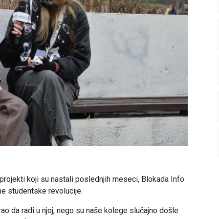
projekti koji su nastali poslednjih meseci, Blokada Info
me studentske revolucije.
irao da radi u njoj, nego su naše kolege slučajno došle