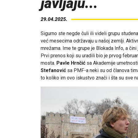
javljaju...
29.04.2025.
Sigurno ste negde čuli ili videli grupu studen
već mesecima održavaju u našoj zemlji. Aktivn
mrežama. Ime te grupe je Blokada Info, a čini
Prvi prenos koji su uradili bio je prvog februa
mosta.
Pavle Hrnčić
sa Akademije umetnost
Stefanović
sa PMF-a neki su od članova tima 
to koliko im ovo iskustvo znači i šta su sve na