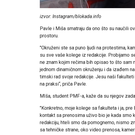
izvor: Instagram/blokada.info
Pavle i Miša smatraju da ono što su naučili
prostoru.
"Okruženi ste sa puno ljudi na protestima, ka
su sve vaše kolege iz redakcije. Probijamo s
ne znam kojim rečima bih opisao to što sam n
jednom dinamičnom okruženju i da izađem na 
timski rad svoje redakcije. Jesu naši fakulteti 
na praksi“, priča Pavle.
MIša, student PMF-a, kaže da su njegov zadat
"Konkretno, moje kolege sa fakulteta i ja, pre
kontakt sa prenosima uživo bio je kada smo ka
redakciju, hteli smo da pomognemo, nismo zna
sa tehničke strane, oko video prenosa, kamere