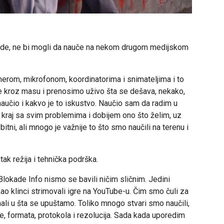
 ovde, ne bi mogli da nauče na nekom drugom medijskom
merom, mikrofonom, koordinatorima i snimateljima i to
e kroz masu i prenosimo uživo šta se dešava, nekako,
aučio i kakvo je to iskustvo. Naučio sam da radim u
kraj sa svim problemima i dobijem ono što želim, uz
bitni, ali mnogo je važnije to što smo naučili na terenu i
ak režija i tehnička podrška.
 Blokade Info nismo se bavili ničim sličnim. Jedini
o klinci strimovali igre na YouTube-u. Čim smo čuli za
li u šta se upuštamo. Toliko mnogo stvari smo naučili,
, formata, protokola i rezolucija. Sada kada uporedim