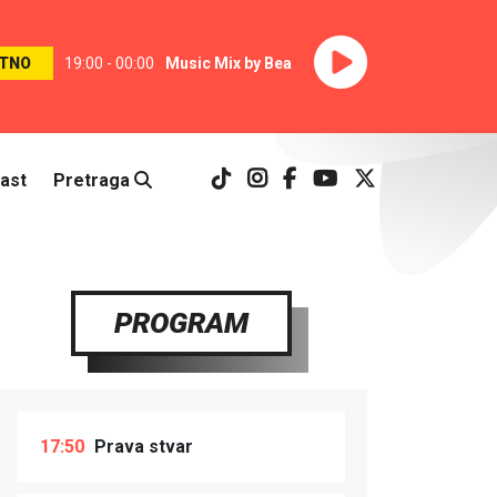
TNO
19:00 - 00:00
Music Mix by Bea
ast
Pretraga
PROGRAM
17:50
Prava stvar