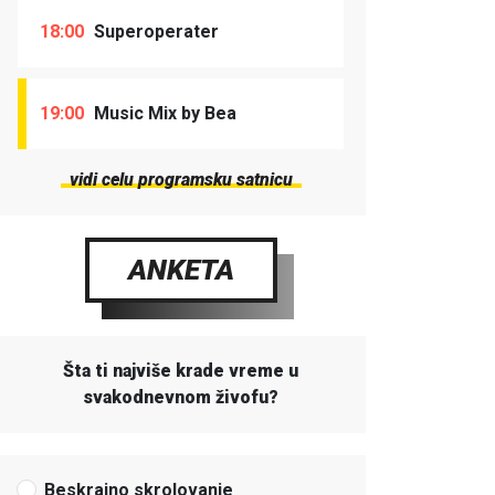
18:00
Superoperater
19:00
Music Mix by Bea
vidi celu programsku satnicu
ANKETA
Šta ti najviše krade vreme u
svakodnevnom živofu?
Beskrajno skrolovanje