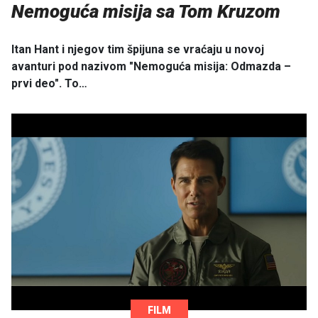
Nemoguća misija sa Tom Kruzom
Itan Hant i njegov tim špijuna se vraćaju u novoj
avanturi pod nazivom "Nemoguća misija: Odmazda –
prvi deo". To…
FILM