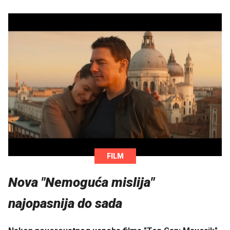
FILM
Nova "Nemoguća mislija"
najopasnija do sada