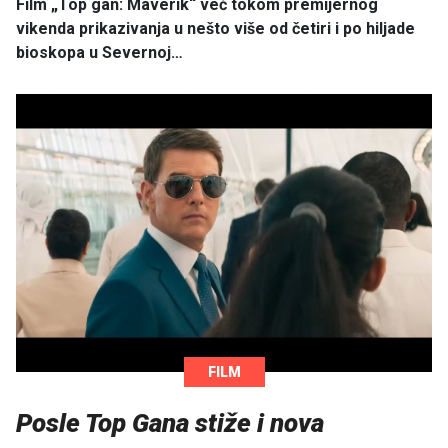
Film „Top gan: Maverik“ već tokom premijernog
vikenda prikazivanja u nešto više od četiri i po hiljade
bioskopa u Severnoj…
FILM
Posle Top Gana stiže i nova