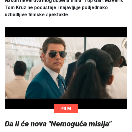
Nakon neverovatnog uspeha filma "Top Gan: Maverik"
Tom Kruz ne posustaje i najavljuje podjednako
uzbudljive filmske spektakle.
FILM
Da li će nova "Nemoguća misija"