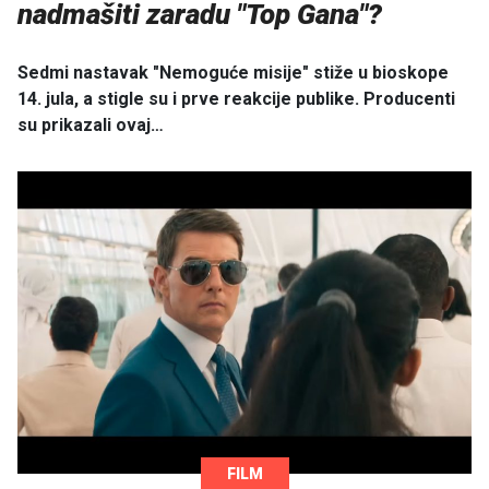
nadmašiti zaradu "Top Gana"?
Sedmi nastavak "Nemoguće misije" stiže u bioskope
14. jula, a stigle su i prve reakcije publike. Producenti
su prikazali ovaj…
FILM