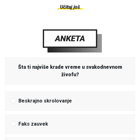
Učitaj još
ANKETA
Šta ti najviše krade vreme u svakodnevnom
živofu?
Beskrajno skrolovanje
Faks zauvek