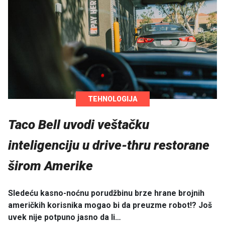
TEHNOLOGIJA
Taco Bell uvodi veštačku
inteligenciju u drive-thru restorane
širom Amerike
Sledeću kasno-noćnu porudžbinu brze hrane brojnih
američkih korisnika mogao bi da preuzme robot!? Još
uvek nije potpuno jasno da li…