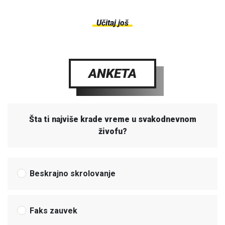
Učitaj još
ANKETA
Šta ti najviše krade vreme u svakodnevnom
živofu?
Beskrajno skrolovanje
Faks zauvek