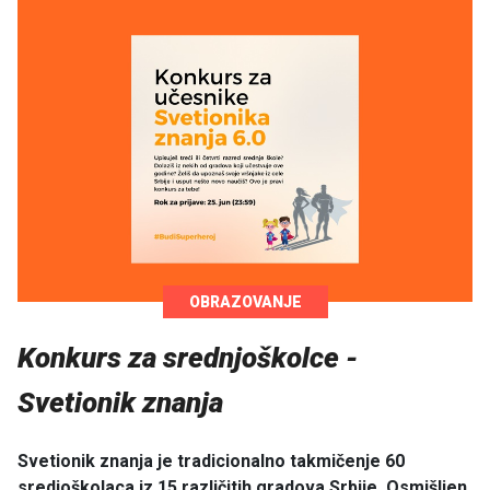
OBRAZOVANJE
Konkurs za srednjoškolce -
Svetionik znanja
Svetionik znanja je tradicionalno takmičenje 60
sredjoškolaca iz 15 različitih gradova Srbije. Osmišljen