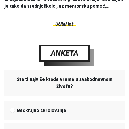
je tako da srednjoškolci, uz mentorsku pomoć,…
Učitaj još
ANKETA
Šta ti najviše krade vreme u svakodnevnom
živofu?
Beskrajno skrolovanje