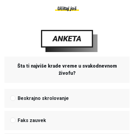
Učitaj još
ANKETA
Šta ti najviše krade vreme u svakodnevnom
živofu?
Beskrajno skrolovanje
Faks zauvek