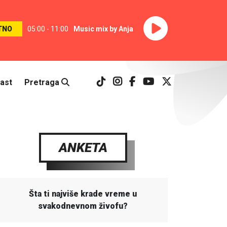
TNO
05:00 - 11:00
Music mix by Anja
ast
Pretraga
ANKETA
Šta ti najviše krade vreme u
svakodnevnom živofu?