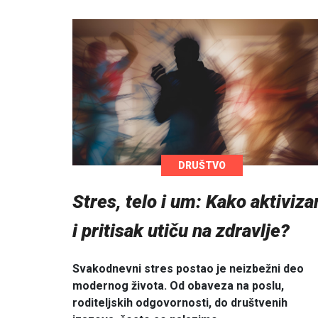
DRUŠTVO
Stres, telo i um: Kako aktiviz
i pritisak utiču na zdravlje?
Svakodnevni stres postao je neizbežni deo
modernog života. Od obaveza na poslu,
roditeljskih odgovornosti, do društvenih