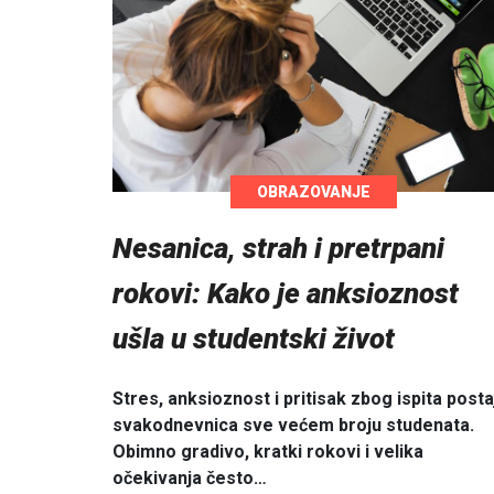
OBRAZOVANJE
Nesanica, strah i pretrpani
rokovi: Kako je anksioznost
ušla u studentski život
Stres, anksioznost i pritisak zbog ispita posta
svakodnevnica sve većem broju studenata.
Obimno gradivo, kratki rokovi i velika
očekivanja često…