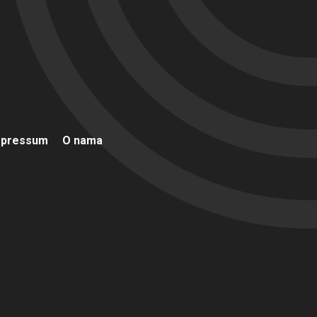
mpressum
O nama