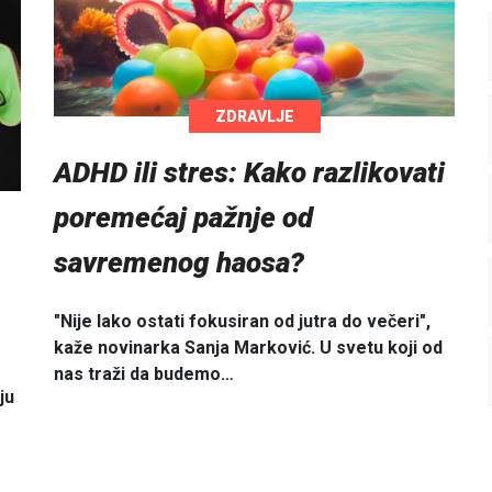
ZDRAVLJE
ADHD ili stres: Kako razlikovati
poremećaj pažnje od
savremenog haosa?
"Nije lako ostati fokusiran od jutra do večeri",
kaže novinarka Sanja Marković. U svetu koji od
nas traži da budemo…
ju