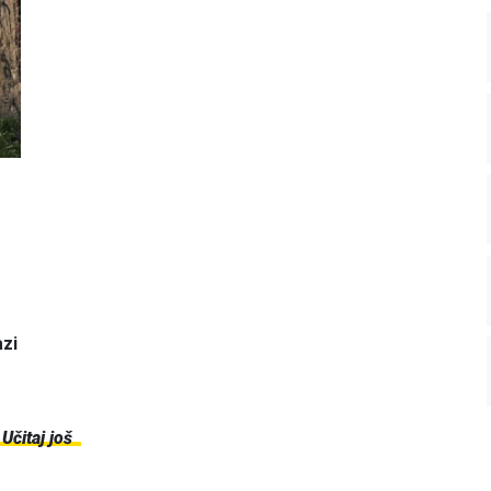
azi
Učitaj još