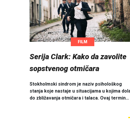
FILM
Serija Clark: Kako da zavolite
sopstvenog otmičara
Stokholmski sindrom je naziv psihološkog
stanja koje nastaje u situacijama u kojima dol
do zbližavanja otmičara i talaca. Ovaj termin…