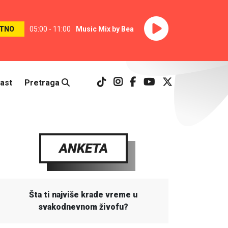
TNO
05:00 - 11:00
Music Mix by Bea
ast
Pretraga
ANKETA
Šta ti najviše krade vreme u
svakodnevnom živofu?