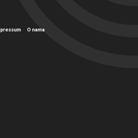
mpressum
O nama