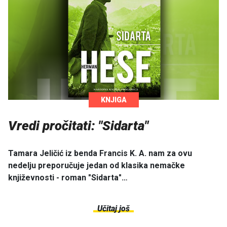
KNJIGA
Vredi pročitati: "Sidarta"
Tamara Jeličić iz benda Francis K. A. nam za ovu
nedelju preporučuje jedan od klasika nemačke
književnosti - roman "Sidarta"…
Učitaj još