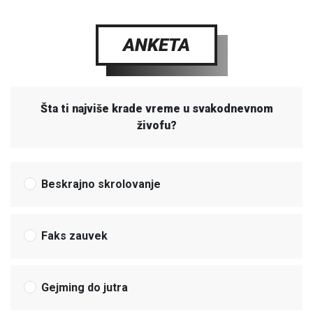
ANKETA
Šta ti najviše krade vreme u svakodnevnom
živofu?
Beskrajno skrolovanje
Faks zauvek
Gejming do jutra