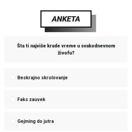
ANKETA
Šta ti najviše krade vreme u svakodnevnom
živofu?
Beskrajno skrolovanje
Faks zauvek
Gejming do jutra