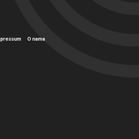
mpressum
O nama