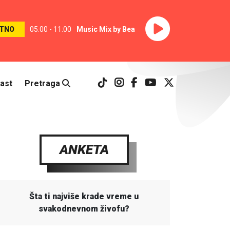
TNO
05:00 - 11:00
Music Mix by Bea
ast
Pretraga
ANKETA
Šta ti najviše krade vreme u
svakodnevnom živofu?