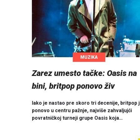
MUZIKA
Zarez umesto tačke: Oasis na
bini, britpop ponovo živ
Iako je nastao pre skoro tri decenije, britpop 
ponovo u centru pažnje, najviše zahvaljujći
povratničkoj turneji grupe Oasis koja…