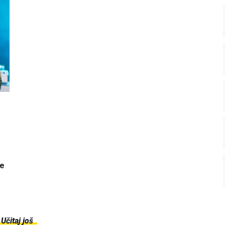
je
Učitaj još