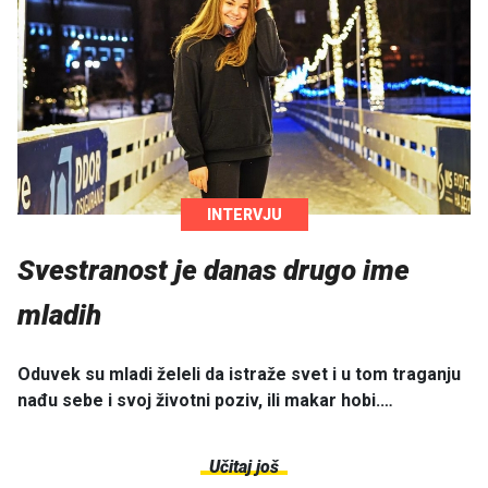
INTERVJU
Svestranost je danas drugo ime
mladih
Oduvek su mladi želeli da istraže svet i u tom traganju
nađu sebe i svoj životni poziv, ili makar hobi.…
Učitaj još