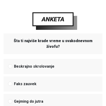
ANKETA
Šta ti najviše krade vreme u svakodnevnom
živofu?
Beskrajno skrolovanje
Faks zauvek
Gejming do jutra