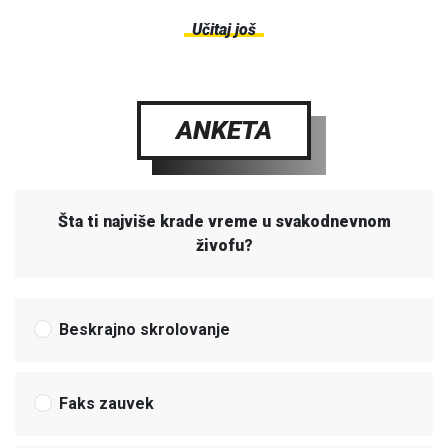
Učitaj još
ANKETA
Šta ti najviše krade vreme u svakodnevnom
živofu?
Beskrajno skrolovanje
Faks zauvek