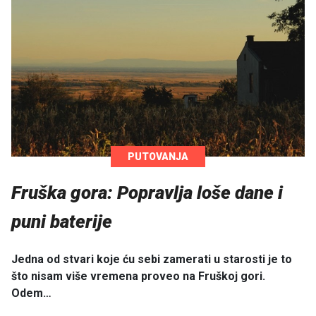
PUTOVANJA
Fruška gora: Popravlja loše dane i
puni baterije
Jedna od stvari koje ću sebi zamerati u starosti je to
što nisam više vremena proveo na Fruškoj gori.
Odem…