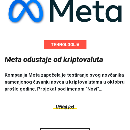
TEHNOLOGIJA
Meta odustaje od kriptovaluta
Kompanija Meta započela je testiranje svog novčanika
namenjenog čuvanju novca u kriptovalutama u oktobru
prošle godine. Projekat pod imenom "Novi"…
Učitaj još