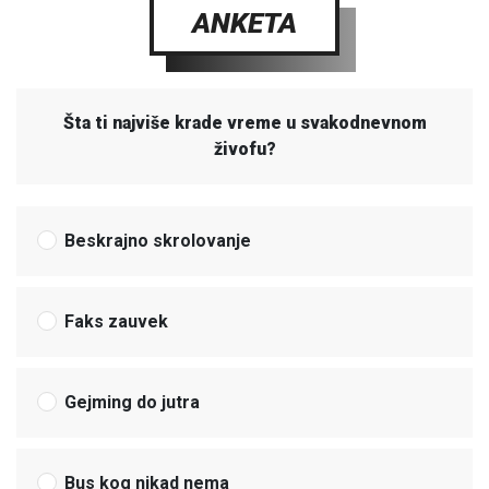
ANKETA
Šta ti najviše krade vreme u svakodnevnom
živofu?
Beskrajno skrolovanje
Faks zauvek
Gejming do jutra
Bus kog nikad nema