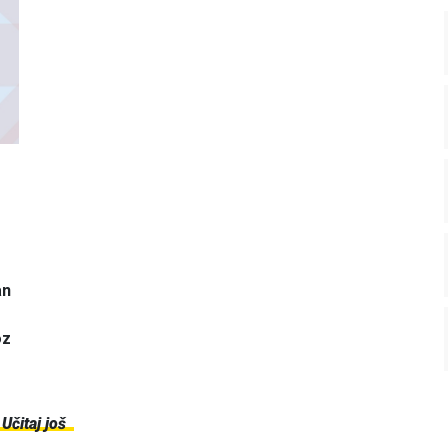
an
oz
Učitaj još