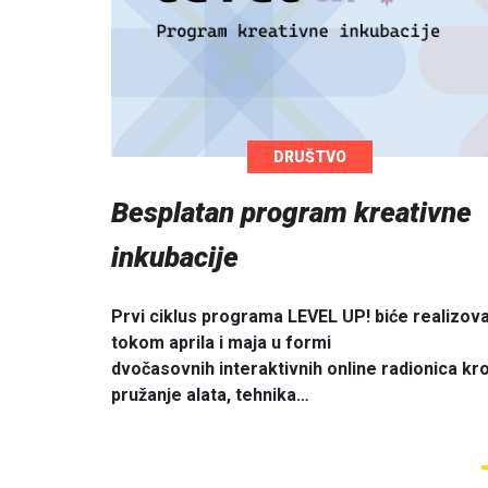
DRUŠTVO
Besplatan program kreativne
inkubacije
Prvi ciklus programa LEVEL UP! biće realizov
tokom aprila i maja u formi
dvočasovnih interaktivnih online radionica kr
pružanje alata, tehnika…