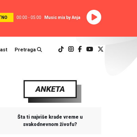
TNO
00:00 - 05:00
Music mix by Anja
ast
Pretraga
ANKETA
Šta ti najviše krade vreme u
svakodnevnom živofu?