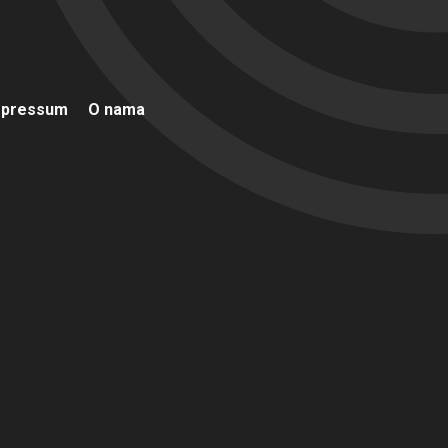
mpressum
O nama