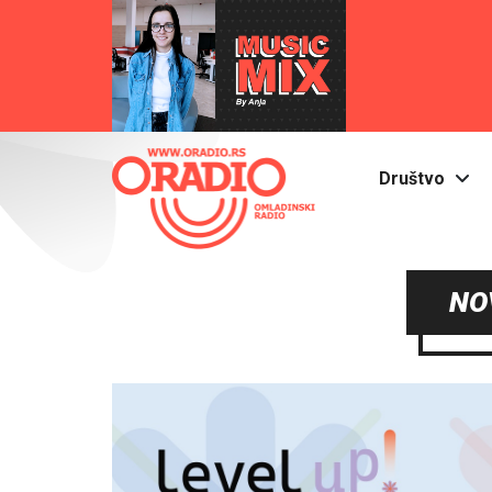
Društvo
NO