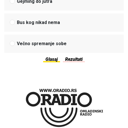
Gejming do jutra
Bus kog nikad nema
Večno spremanje sobe