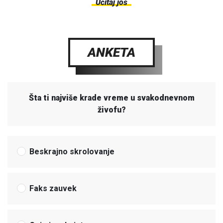
Učitaj još
ANKETA
Šta ti najviše krade vreme u svakodnevnom
živofu?
Beskrajno skrolovanje
Faks zauvek