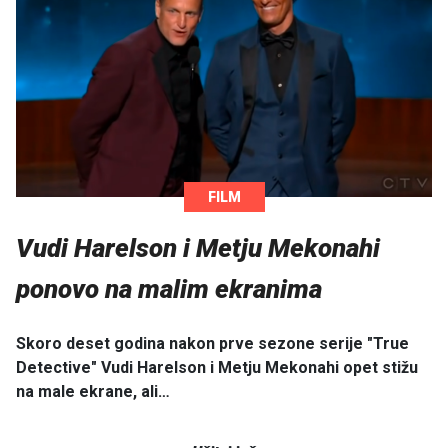
FILM
Vudi Harelson i Metju Mekonahi
ponovo na malim ekranima
Skoro deset godina nakon prve sezone serije "True
Detective" Vudi Harelson i Metju Mekonahi opet stižu
na male ekrane, ali…