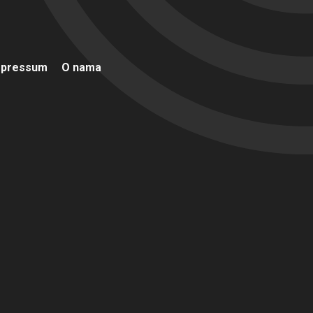
mpressum
O nama