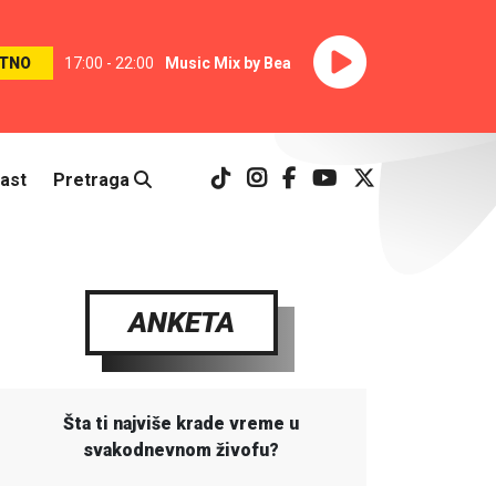
TNO
17:00 - 22:00
Music Mix by Bea
ast
Pretraga
ANKETA
Šta ti najviše krade vreme u
svakodnevnom živofu?