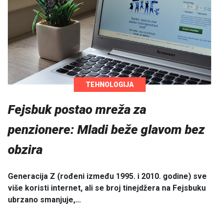
TEHNOLOGIJA
Fejsbuk postao mreža za
penzionere: Mladi beže glavom bez
obzira
Generacija Z (rođeni između 1995. i 2010. godine) sve
više koristi internet, ali se broj tinejdžera na Fejsbuku
ubrzano smanjuje,…