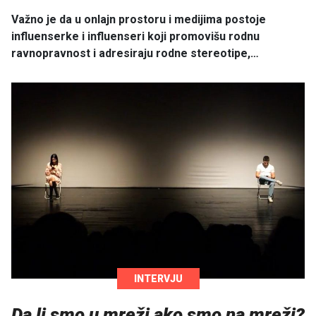
Važno je da u onlajn prostoru i medijima postoje
influenserke i influenseri koji promovišu rodnu
ravnopravnost i adresiraju rodne stereotipe,…
INTERVJU
Da li smo u mreži ako smo na mreži?