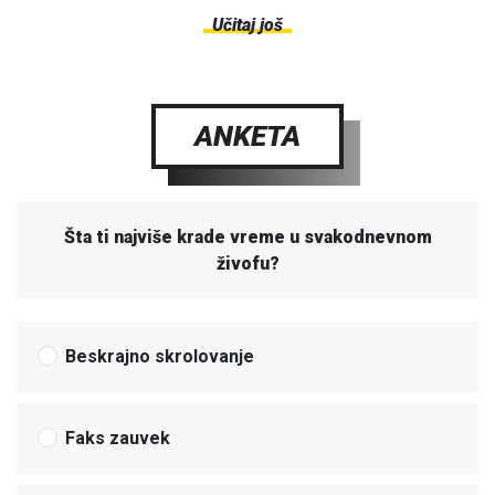
Učitaj još
ANKETA
Šta ti najviše krade vreme u svakodnevnom
živofu?
Beskrajno skrolovanje
Faks zauvek