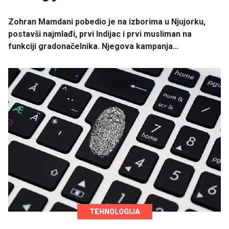
Zohran Mamdani pobedio je na izborima u Njujorku,
postavši najmlađi, prvi Indijac i prvi musliman na
funkciji gradonačelnika. Njegova kampanja…
TEHNOLOGIJA