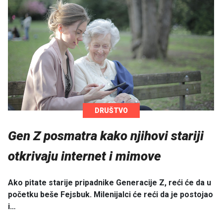
DRUŠTVO
Gen Z posmatra kako njihovi stariji
otkrivaju internet i mimove
Ako pitate starije pripadnike Generacije Z, reći će da u
početku beše Fejsbuk. Milenijalci će reći da je postojao
i…