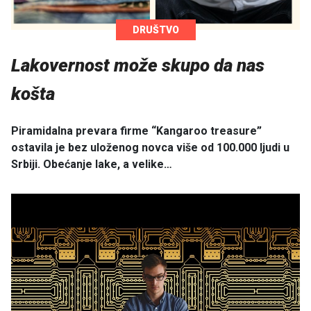
DRUŠTVO
Lakovernost može skupo da nas
košta
Piramidalna prevara firme “Kangaroo treasure”
ostavila je bez uloženog novca više od 100.000 ljudi u
Srbiji. Obećanje lake, a velike…