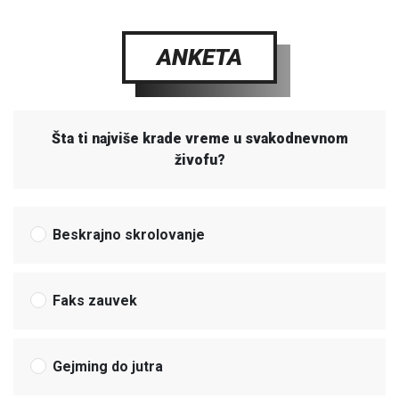
ANKETA
Šta ti najviše krade vreme u svakodnevnom
živofu?
Beskrajno skrolovanje
Faks zauvek
Gejming do jutra