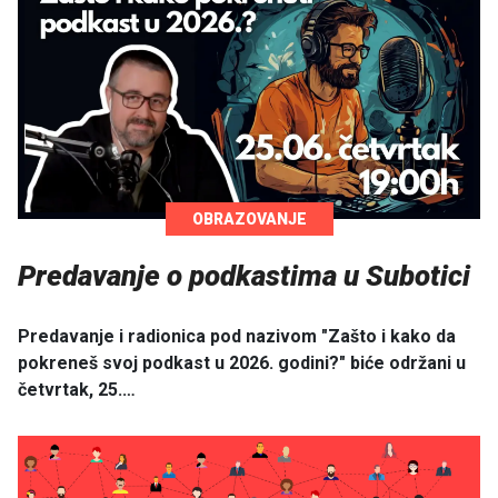
OBRAZOVANJE
Predavanje o podkastima u Subotici
Predavanje i radionica pod nazivom "Zašto i kako da
pokreneš svoj podkast u 2026. godini?" biće održani u
četvrtak, 25.…