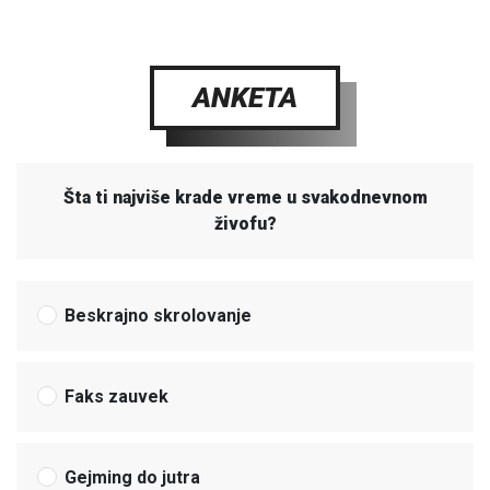
ANKETA
Šta ti najviše krade vreme u svakodnevnom
živofu?
Beskrajno skrolovanje
Faks zauvek
Gejming do jutra