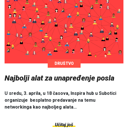
DRUŠTVO
Najbolji alat za unapređenje posla
U sredu, 3. aprila, u 18 časova, Inspira hub u Subotici
organizuje besplatno predavanje na temu
networkinga kao najboljeg alata…
Učitaj još