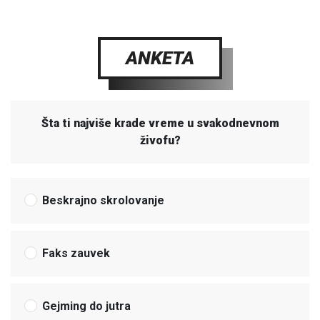
ANKETA
Šta ti najviše krade vreme u svakodnevnom
živofu?
Beskrajno skrolovanje
Faks zauvek
Gejming do jutra