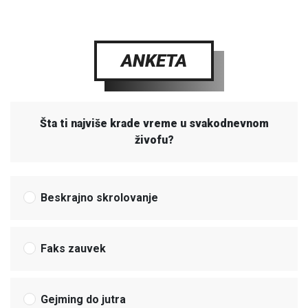
ANKETA
Šta ti najviše krade vreme u svakodnevnom
živofu?
Beskrajno skrolovanje
Faks zauvek
Gejming do jutra