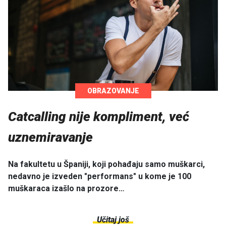
OBRAZOVANJE
Catcalling nije kompliment, već
uznemiravanje
Na fakultetu u Španiji, koji pohađaju samo muškarci,
nedavno je izveden "performans" u kome je 100
muškaraca izašlo na prozore…
Učitaj još