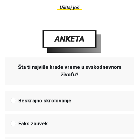
Učitaj još
ANKETA
Šta ti najviše krade vreme u svakodnevnom
živofu?
Beskrajno skrolovanje
Faks zauvek