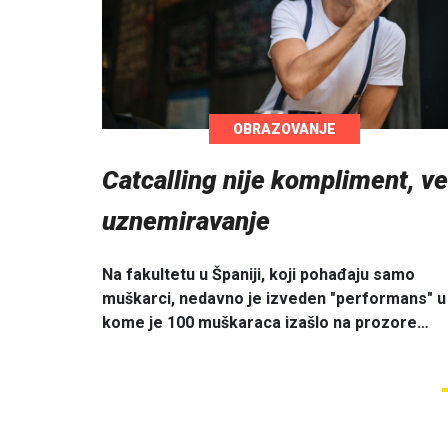
OBRAZOVANJE
Catcalling nije kompliment, v
uznemiravanje
Na fakultetu u Španiji, koji pohađaju samo
muškarci, nedavno je izveden "performans" u
kome je 100 muškaraca izašlo na prozore…