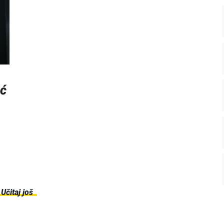
eć
Učitaj još