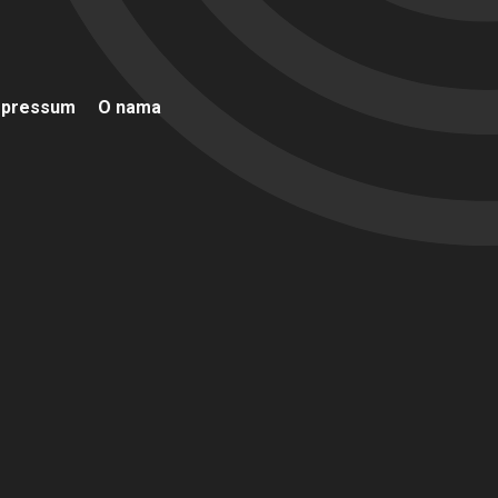
mpressum
O nama