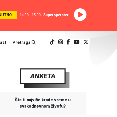
NUTNO
14:00 - 15:00
Superoperater
ast
Pretraga
ANKETA
Šta ti najviše krade vreme u
svakodnevnom živofu?