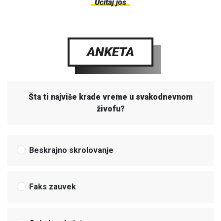
Učitaj još
ANKETA
Šta ti najviše krade vreme u svakodnevnom
živofu?
Beskrajno skrolovanje
Faks zauvek