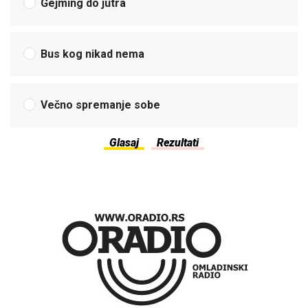
Gejming do jutra
Bus kog nikad nema
Večno spremanje sobe