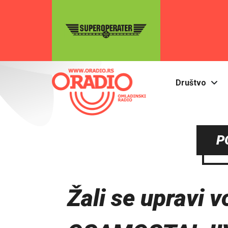
Društvo
P
Žali se upravi 