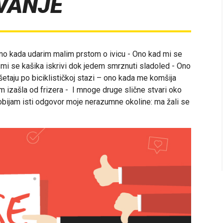
VANJE
no kada udarim malim prstom o ivicu - Ono kad mi se
 mi se kašika iskrivi dok jedem smrznuti sladoled - Ono
taju po biciklističkoj stazi – ono kada me komšija
 izašla od frizera - I mnoge druge slične stvari oko
obijam isti odgovor moje nerazumne okoline: ma žali se