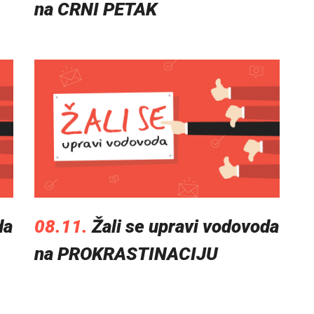
na CRNI PETAK
da
08.11.
Žali se upravi vodovoda
na PROKRASTINACIJU