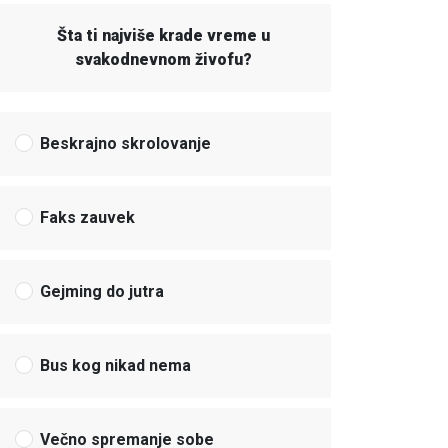
Šta ti najviše krade vreme u
svakodnevnom živofu?
Beskrajno skrolovanje
Faks zauvek
Gejming do jutra
Bus kog nikad nema
Večno spremanje sobe