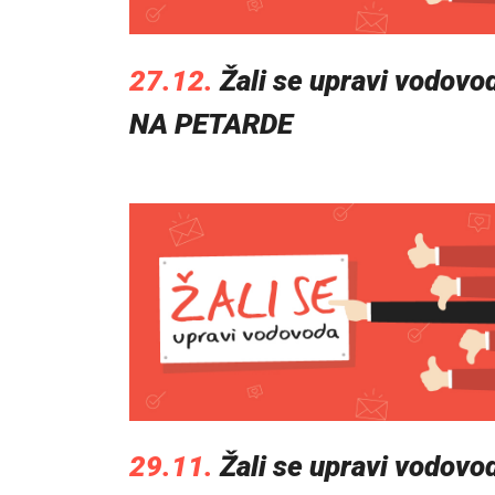
27.12.
Žali se upravi vodovo
NA PETARDE
29.11.
Žali se upravi vodovo