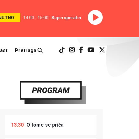
NUTNO
14:00 - 15:00
Superoperater
ast
Pretraga
PROGRAM
13:30
O tome se priča