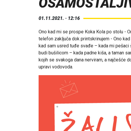
OSAMOSTALJI
01.11.2021. · 12:16
Ono kad mi se prospe Koka Kola po stolu - O
telefon zaključa dok printskrinujem - Ono kad
kad sam usred tuđe svađe – kada mi pešaci še
budi bušilicom – kada padne kiša, a taman sam
kojih se svakoga dana nerviram, a najčešće d
upravi vodovoda.