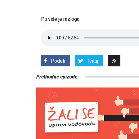
Pa više je razloga.
Podeli
Tvituj
Prethodne epizode: