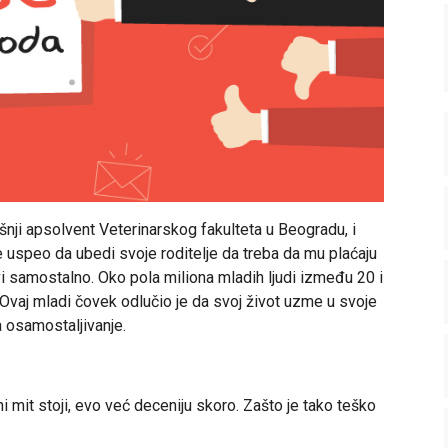
šnji apsolvent Veterinarskog fakulteta u Beogradu, i
 je uspeo da ubedi svoje roditelje da treba da mu plaćaju
vi samostalno. Oko pola miliona mladih ljudi između 20 i
r. Ovaj mladi čovek odlučio je da svoj život uzme u svoje
a osamostaljivanje.
ani mit stoji, evo već deceniju skoro. Zašto je tako teško