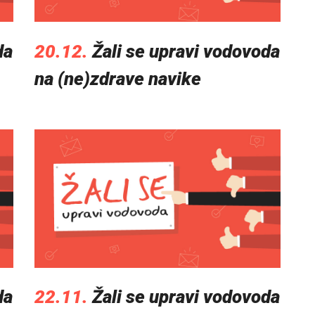
da
20.12.
Žali se upravi vodovoda
na (ne)zdrave navike
da
22.11.
Žali se upravi vodovoda