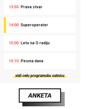
13:50
Prava stvar
14:00
Superoperater
15:00
Leto na O radiju
15:10
Pesma dana
vidi celu programsku satnicu
ANKETA