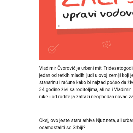
Vladimir Čvorović je urbani mit. Tridesetogodi
jedan od retkih mladih ljudi u ovoj zemlji koji
stanarinu i račune kako bi najzad počeo da ži
34 godine živi sa roditeljima, ali ne i Vladimi
ruke i od roditelja zatraži neophodan novac z
Okej, ovo jeste stara arhiva Njuz.neta, ali urb
osamostaliti se Srbiji?