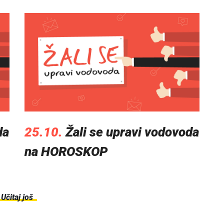
da
25.10.
Žali se upravi vodovoda
na HOROSKOP
Učitaj još