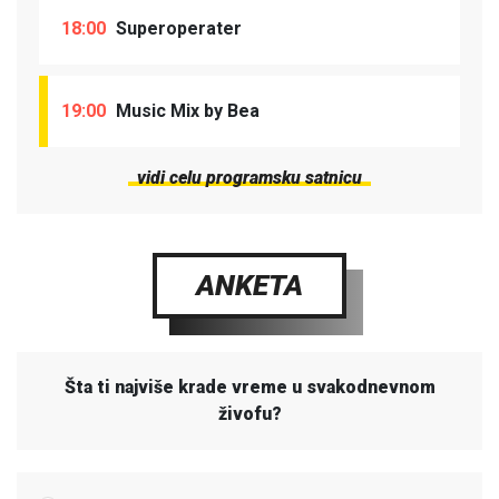
18:00
Superoperater
19:00
Music Mix by Bea
vidi celu programsku satnicu
ANKETA
Šta ti najviše krade vreme u svakodnevnom
živofu?