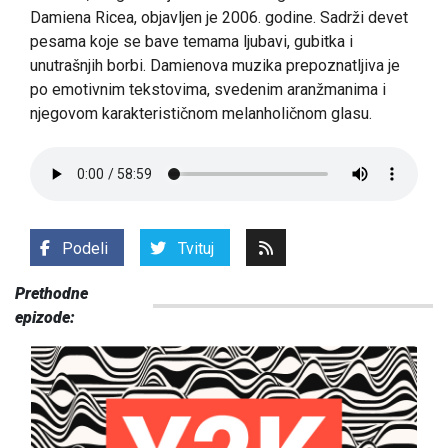
Damiena Ricea, objavljen je 2006. godine. Sadrži devet
pesama koje se bave temama ljubavi, gubitka i
unutrašnjih borbi. Damienova muzika prepoznatljiva je
po emotivnim tekstovima, svedenim aranžmanima i
njegovom karakterističnom melanholičnom glasu.
Podeli
Tvituj
Prethodne
epizode: