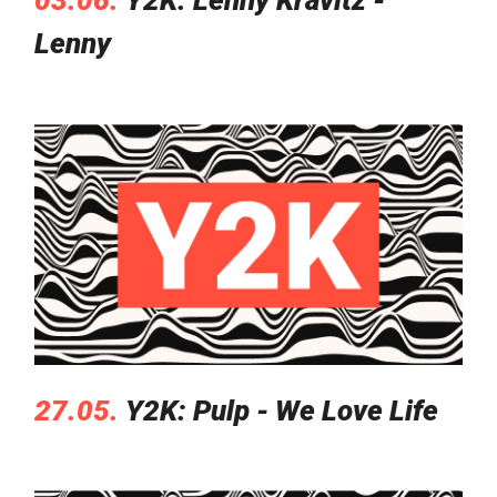
03.06.
Y2K: Lenny Kravitz -
Lenny
27.05.
Y2K: Pulp - We Love Life