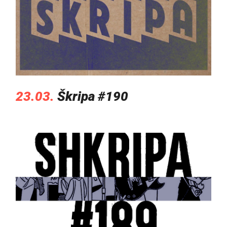
23.03.
Škripa #190