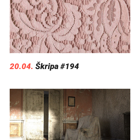
20.04.
Škripa #194