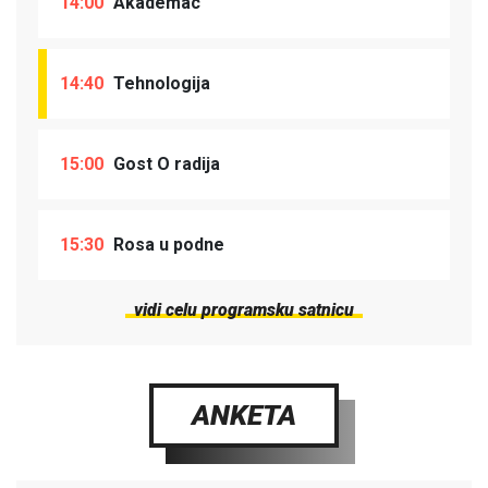
14:00
Akademac
14:40
Tehnologija
15:00
Gost O radija
15:30
Rosa u podne
vidi celu programsku satnicu
ANKETA