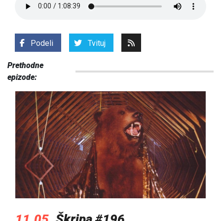
Podeli
Tvituj
Prethodne
epizode:
11.05.
Škripa #196