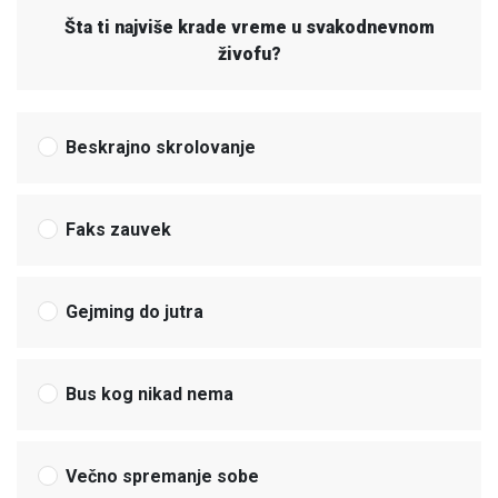
Šta ti najviše krade vreme u svakodnevnom
živofu?
Beskrajno skrolovanje
Faks zauvek
Gejming do jutra
Bus kog nikad nema
Večno spremanje sobe