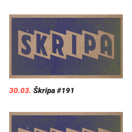
30.03.
Škripa #191