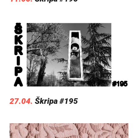
27.04.
Škripa #195