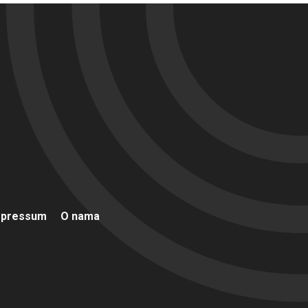
mpressum
O nama