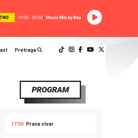
TNO
19:00 - 00:00
Music Mix by Bea
ast
Pretraga
PROGRAM
17:50
Prava stvar