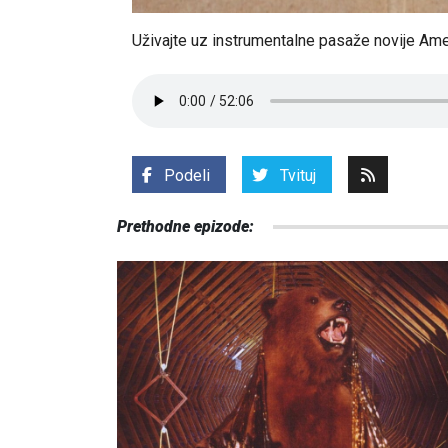
Uživajte uz instrumentalne pasaže novije Ame
Podeli
Tvituj
Prethodne epizode: