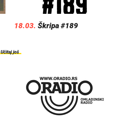
18.03.
Škripa #189
Učitaj još