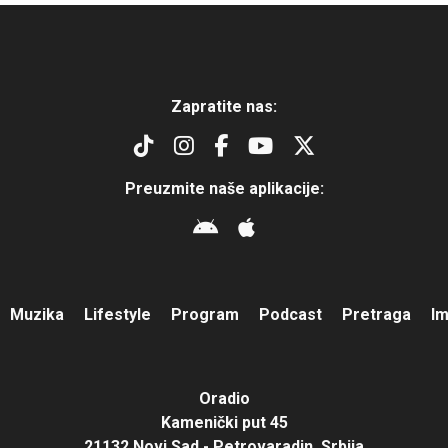
Zapratite nas:
Preuzmite naše aplikacije:
Muzika
Lifestyle
Program
Podcast
Pretraga
I
Oradio
Kamenički put 45
21132 Novi Sad - Petrovaradin, Srbija