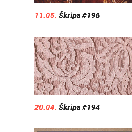
11.05.
Škripa #196
20.04.
Škripa #194