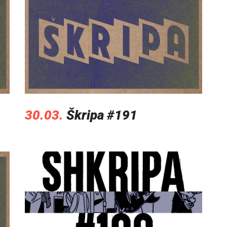
30.03.
Škripa #191