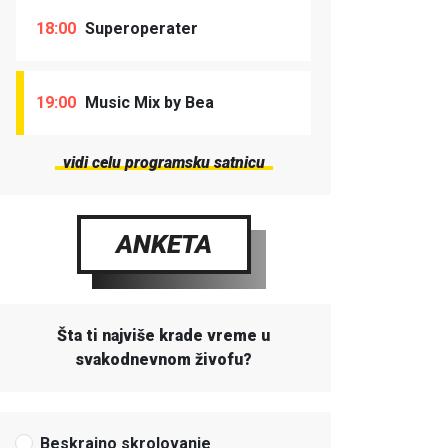
18:00
Superoperater
19:00
Music Mix by Bea
vidi celu programsku satnicu
ANKETA
Šta ti najviše krade vreme u
svakodnevnom živofu?
Beskrajno skrolovanje