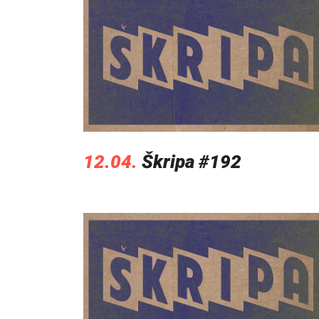
12.04.
Škripa #192