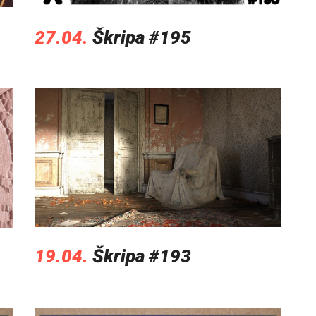
27.04.
Škripa #195
19.04.
Škripa #193